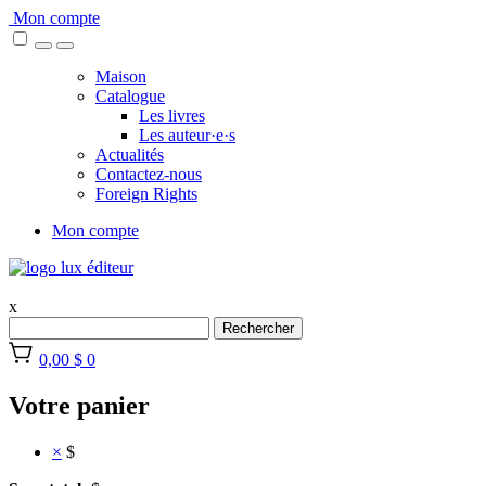
Skip
Mon compte
to
content
Maison
Catalogue
Les livres
Les auteur·e·s
Actualités
Contactez-nous
Foreign Rights
Mon compte
x
Rechercher
0,00 $
0
Votre panier
×
$