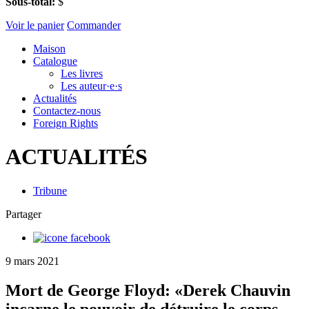
Sous-total:
$
Voir le panier
Commander
Maison
Catalogue
Les livres
Les auteur·e·s
Actualités
Contactez-nous
Foreign Rights
ACTUALITÉS
Tribune
Partager
9 mars 2021
Mort de George Floyd: «Derek Chauvin
incarne le pouvoir de détruire le corps