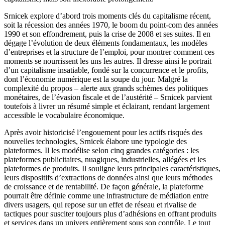
Srnicek explore d’abord trois moments clés du capitalisme récent,
soit la récession des années 1970, le boom du point-com des années
1990 et son effondrement, puis la crise de 2008 et ses suites. Il en
dégage l’évolution de deux éléments fondamentaux, les modèles
d’entreprises et la structure de l’emploi, pour montrer comment ces
moments se nourrissent les uns les autres. Il dresse ainsi le portrait
d’un capitalisme insatiable, fondé sur la concurrence et le profits,
dont l’économie numérique est la soupe du jour. Malgré la
complexité du propos – alerte aux grands schèmes des politiques
monétaires, de l’évasion fiscale et de l’austérité – Srnicek parvient
toutefois à livrer un résumé simple et éclairant, rendant largement
accessible le vocabulaire économique.
Après avoir historicisé l’engouement pour les actifs risqués des
nouvelles technologies, Srnicek élabore une typologie des
plateformes. Il les modélise selon cinq grandes catégories : les
plateformes publicitaires, nuagiques, industrielles, allégées et les
plateformes de produits. Il souligne leurs principales caractéristiques,
leurs dispositifs d’extractions de données ainsi que leurs méthodes
de croissance et de rentabilité. De façon générale, la plateforme
pourrait être définie comme une infrastructure de médiation entre
divers usagers, qui repose sur un effet de réseau et rivalise de
tactiques pour susciter toujours plus d’adhésions en offrant produits
et services dans un univers entièrement sous son contrôle. Le tout