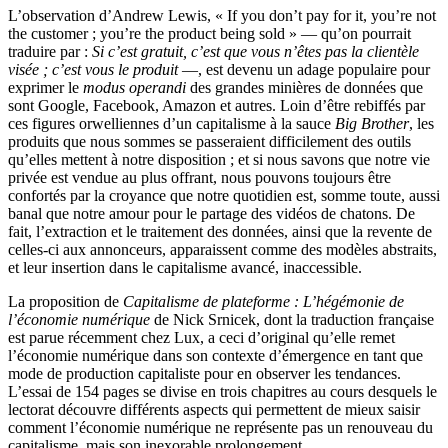
L’observation d’Andrew Lewis, « If you don’t pay for it, you’re not
the customer ; you’re the product being sold » — qu’on pourrait
traduire par :
Si c’est gratuit, c’est que vous n’êtes pas la clientèle
visée ; c’est vous le produit
—, est devenu un adage populaire pour
exprimer le
modus operandi
des grandes minières de données que
sont Google, Facebook, Amazon et autres. Loin d’être rebiffés par
ces figures orwelliennes d’un capitalisme à la sauce
Big Brother
, les
produits que nous sommes se passeraient difficilement des outils
qu’elles mettent à notre disposition ; et si nous savons que notre vie
privée est vendue au plus offrant, nous pouvons toujours être
confortés par la croyance que notre quotidien est, somme toute, aussi
banal que notre amour pour le partage des vidéos de chatons. De
fait, l’extraction et le traitement des données, ainsi que la revente de
celles-ci aux annonceurs, apparaissent comme des modèles abstraits,
et leur insertion dans le capitalisme avancé, inaccessible.
La proposition de
Capitalisme de plateforme : L’hégémonie de
l’économie numérique
de Nick Srnicek, dont la traduction française
est parue récemment chez Lux, a ceci d’original qu’elle remet
l’économie numérique dans son contexte d’émergence en tant que
mode de production capitaliste pour en observer les tendances.
L’essai de 154 pages se divise en trois chapitres au cours desquels le
lectorat découvre différents aspects qui permettent de mieux saisir
comment l’économie numérique ne représente pas un renouveau du
capitalisme, mais son inexorable prolongement.