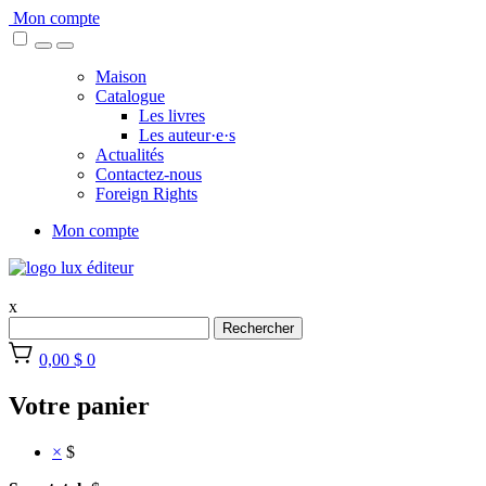
Skip
Mon compte
to
content
Maison
Catalogue
Les livres
Les auteur·e·s
Actualités
Contactez-nous
Foreign Rights
Mon compte
x
Rechercher
0,00 $
0
Votre panier
×
$