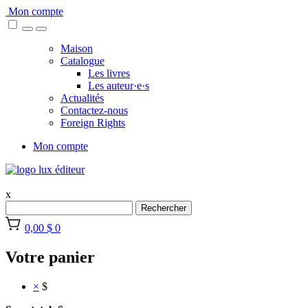
Skip
Mon compte
to
content
Maison
Catalogue
Les livres
Les auteur·e·s
Actualités
Contactez-nous
Foreign Rights
Mon compte
x
Rechercher
0,00 $
0
Votre panier
×
$