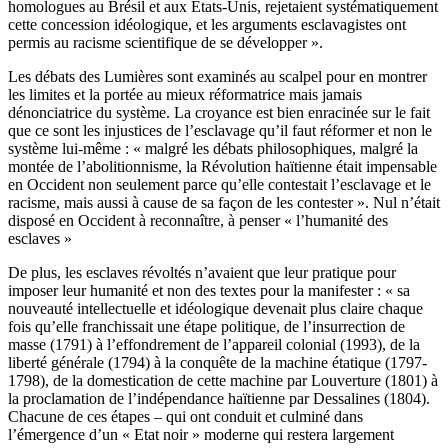
homologues au Brésil et aux Etats-Unis, rejetaient systématiquement
cette concession idéologique, et les arguments esclavagistes ont
permis au racisme scientifique de se développer ».
Les débats des Lumières sont examinés au scalpel pour en montrer
les limites et la portée au mieux réformatrice mais jamais
dénonciatrice du système. La croyance est bien enracinée sur le fait
que ce sont les injustices de l’esclavage qu’il faut réformer et non le
système lui-même : « malgré les débats philosophiques, malgré la
montée de l’abolitionnisme, la Révolution haïtienne était impensable
en Occident non seulement parce qu’elle contestait l’esclavage et le
racisme, mais aussi à cause de sa façon de les contester ». Nul n’était
disposé en Occident à reconnaître, à penser « l’humanité des
esclaves »
De plus, les esclaves révoltés n’avaient que leur pratique pour
imposer leur humanité et non des textes pour la manifester : « sa
nouveauté intellectuelle et idéologique devenait plus claire chaque
fois qu’elle franchissait une étape politique, de l’insurrection de
masse (1791) à l’effondrement de l’appareil colonial (1993), de la
liberté générale (1794) à la conquête de la machine étatique (1797-
1798), de la domestication de cette machine par Louverture (1801) à
la proclamation de l’indépendance haïtienne par Dessalines (1804).
Chacune de ces étapes – qui ont conduit et culminé dans
l’émergence d’un « Etat noir » moderne qui restera largement