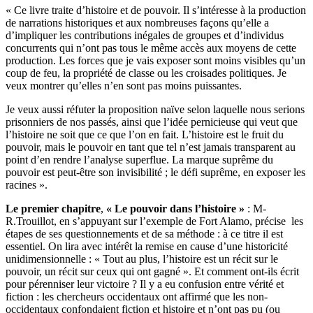
« Ce livre traite d’histoire et de pouvoir. Il s’intéresse à la production
de narrations historiques et aux nombreuses façons qu’elle a
d’impliquer les contributions inégales de groupes et d’individus
concurrents qui n’ont pas tous le même accès aux moyens de cette
production. Les forces que je vais exposer sont moins visibles qu’un
coup de feu, la propriété de classe ou les croisades politiques. Je
veux montrer qu’elles n’en sont pas moins puissantes.
Je veux aussi réfuter la proposition naïve selon laquelle nous serions
prisonniers de nos passés, ainsi que l’idée pernicieuse qui veut que
l’histoire ne soit que ce que l’on en fait. L’histoire est le fruit du
pouvoir, mais le pouvoir en tant que tel n’est jamais transparent au
point d’en rendre l’analyse superflue. La marque suprême du
pouvoir est peut-être son invisibilité ; le défi suprême, en exposer les
racines ».
Le premier chapitre
,
« Le pouvoir dans l’histoire »
:
M-
R.Trouillot,
en s’appuyant sur l’exemple de Fort Alamo, précise les
étapes de ses questionnements et de sa méthode : à ce titre il est
essentiel. On lira avec intérêt la remise en cause d’une historicité
unidimensionnelle : « Tout au plus, l’histoire est un récit sur le
pouvoir, un récit sur ceux qui ont gagné ». Et comment ont-ils écrit
pour pérenniser leur victoire ? Il y a eu confusion entre vérité et
fiction : les chercheurs occidentaux ont affirmé que les non-
occidentaux confondaient fiction et histoire et n’ont pas pu (ou