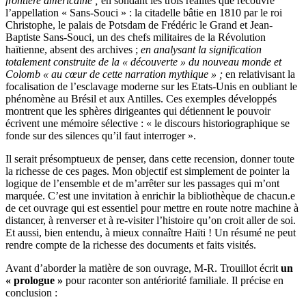
frontière américaine ;
en sondant les trois réalités que recouvre
l’appellation « Sans-Souci » : la citadelle bâtie en 1810 par le roi
Christophe, le palais de Potsdam de Frédéric le Grand et Jean-
Baptiste Sans-Souci, un des chefs militaires de la Révolution
haïtienne, absent des archives ;
en analysant la signification
totalement construite de la « découverte » du nouveau monde et
Colomb « au cœur de cette narration mythique » ;
en relativisant la
focalisation de l’esclavage moderne sur les Etats-Unis en oubliant le
phénomène au Brésil et aux Antilles. Ces exemples développés
montrent que les sphères dirigeantes qui détiennent le pouvoir
écrivent une mémoire sélective : « le discours historiographique se
fonde sur des silences qu’il faut interroger ».
Il serait présomptueux de penser, dans cette recension, donner toute
la richesse de ces pages. Mon objectif est simplement de pointer la
logique de l’ensemble et de m’arrêter sur les passages qui m’ont
marquée. C’est une invitation à enrichir la bibliothèque de chacun.e
de cet ouvrage qui est essentiel pour mettre en route notre machine à
distancer, à renverser et à re-visiter l’histoire qu’on croit aller de soi.
Et aussi, bien entendu, à mieux connaître Haïti ! Un résumé ne peut
rendre compte de la richesse des documents et faits visités.
Avant d’aborder la matière de son ouvrage, M-R. Trouillot écrit
un
« prologue »
pour raconter son antériorité familiale. Il précise en
conclusion :