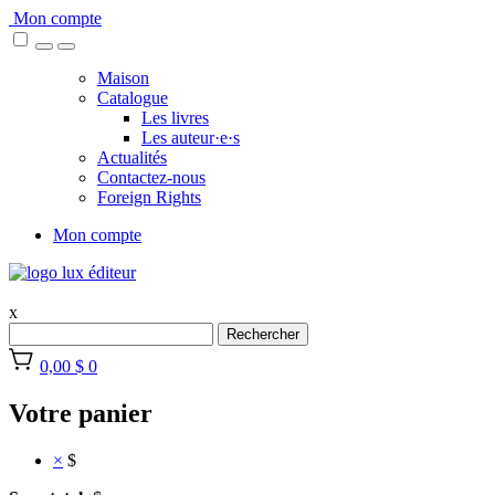
Skip
Mon compte
to
content
Maison
Catalogue
Les livres
Les auteur·e·s
Actualités
Contactez-nous
Foreign Rights
Mon compte
x
Rechercher
0,00 $
0
Votre panier
×
$