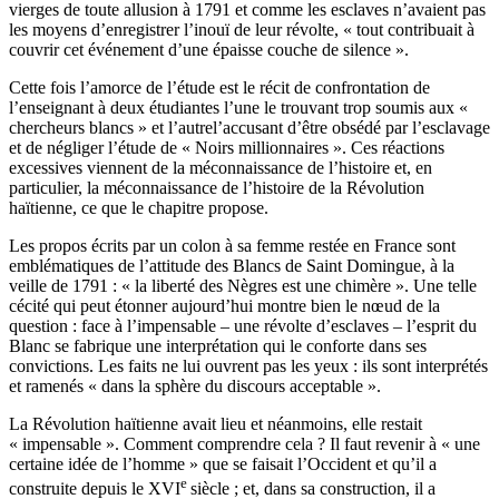
vierges de toute allusion à 1791 et comme les esclaves n’avaient pas
les moyens d’enregistrer l’inouï de leur révolte, « tout contribuait à
couvrir cet événement d’une épaisse couche de silence ».
Cette fois l’amorce de l’étude est le récit de confrontation de
l’enseignant à deux étudiantes l’une le trouvant trop soumis aux «
chercheurs blancs » et l’autrel’accusant d’être obsédé par l’esclavage
et de négliger l’étude de « Noirs millionnaires ». Ces réactions
excessives viennent de la méconnaissance de l’histoire et, en
particulier, la méconnaissance de l’histoire de la Révolution
haïtienne, ce que le chapitre propose.
Les propos écrits par un colon à sa femme restée en France sont
emblématiques de l’attitude des Blancs de Saint Domingue, à la
veille de 1791 : « la liberté des Nègres est une chimère ». Une telle
cécité qui peut étonner aujourd’hui montre bien le nœud de la
question : face à l’impensable – une révolte d’esclaves – l’esprit du
Blanc se fabrique une interprétation qui le conforte dans ses
convictions. Les faits ne lui ouvrent pas les yeux : ils sont interprétés
et ramenés « dans la sphère du discours acceptable ».
La Révolution haïtienne avait lieu et néanmoins, elle restait
« impensable ». Comment comprendre cela ? Il faut revenir à « une
certaine idée de l’homme » que se faisait l’Occident et qu’il a
e
construite depuis le XVI
siècle ; et, dans sa construction, il a