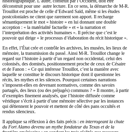
historiographique. L’autre, construit par l’Occident, doit être
déconstruit pour une autre lecture. En ce sens, la démarche de M-R.
Trouillot est proche de celle d’Edward Saïd, même si les études
postcoloniales ne citent que rarement son apport. Il recharge
sémantiquement le mot « histoire » en lui donnant une double
acception : « la matérialité factuelle » et « la narration et
l’interprétation des activités humaines ». Il précise que c’est le
pouvoir qui dirige « le processus d’élaboration du récit historique ».
En effet, l’État crée et contrôle les archives, les musées, les lieux de
mémoire, la transmission du passé. Ainsi M-R. Trouillot change le
regard sur l’histoire à partir d’un regard non occidental, celui des
colonisés, des dominés, positionnement proche de ceux de Césaire
et de Fanon : « Ce qui intéresse Trouillot, c’est la manière avec
laquelle se constitue le discours historique dont il questionne les
récits, les mythes et les silences. Pourquoi certaines narrations
s’imposent-elles en devenant normatives, comme des savoirs
partagés, des lieux (ou des préjugés) communs ? » Il montre, à partir
d’exemples finement analysés, que l’histoire diffusée comme
véridique s’écrit à partir d’une mémoire sélective par les instances
qui détiennent le pouvoir et mettent de côté des pans occultés et
rendus silencieux.
Il applique sa réflexion à des faits précis :
en interrogeant la chute
du Fort Alamo devenu un mythe fondateur du Texas et de la