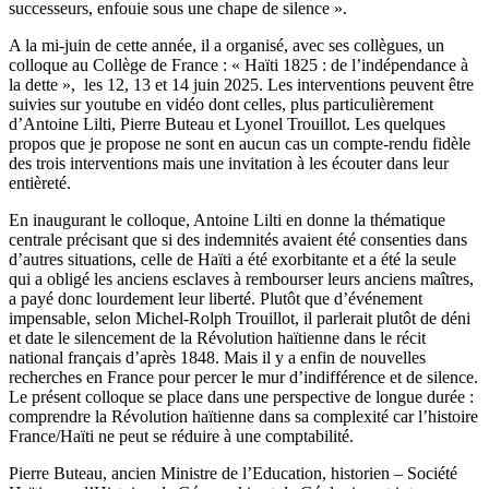
successeurs, enfouie sous une chape de silence ».
A la mi-juin de cette année, il a organisé, avec ses collègues, un
colloque au Collège de France : « Haïti 1825 : de l’indépendance à
la dette », les 12, 13 et 14 juin 2025. Les interventions peuvent être
suivies sur youtube en vidéo dont celles, plus particulièrement
d’Antoine Lilti, Pierre Buteau et Lyonel Trouillot. Les quelques
propos que je propose ne sont en aucun cas un compte-rendu fidèle
des trois interventions mais une invitation à les écouter dans leur
entièreté.
En inaugurant le colloque, Antoine Lilti en donne la thématique
centrale précisant que si des indemnités avaient été consenties dans
d’autres situations, celle de Haïti a été exorbitante et a été la seule
qui a obligé les anciens esclaves à rembourser leurs anciens maîtres,
a payé donc lourdement leur liberté. Plutôt que d’événement
impensable, selon Michel-Rolph Trouillot, il parlerait plutôt de déni
et date le silencement de la Révolution haïtienne dans le récit
national français d’après 1848. Mais il y a enfin de nouvelles
recherches en France pour percer le mur d’indifférence et de silence.
Le présent colloque se place dans une perspective de longue durée :
comprendre la Révolution haïtienne dans sa complexité car l’histoire
France/Haïti ne peut se réduire à une comptabilité.
Pierre Buteau, ancien Ministre de l’Education, historien – Société