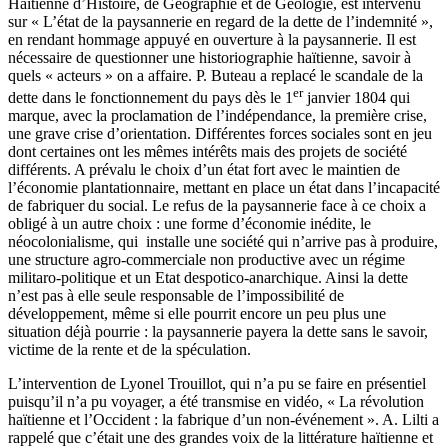
Haïtienne d’Histoire, de Géographie et de Géologie, est intervenu
sur « L’état de la paysannerie en regard de la dette de l’indemnité »,
en rendant hommage appuyé en ouverture à la paysannerie. Il est
nécessaire de questionner une historiographie haïtienne, savoir à
quels « acteurs » on a affaire. P. Buteau a replacé le scandale de la
er
dette dans le fonctionnement du pays dès le 1
janvier 1804 qui
marque, avec la proclamation de l’indépendance, la première crise,
une grave crise d’orientation. Différentes forces sociales sont en jeu
dont certaines ont les mêmes intérêts mais des projets de société
différents. A prévalu le choix d’un état fort avec le maintien de
l’économie plantationnaire, mettant en place un état dans l’incapacité
de fabriquer du social. Le refus de la paysannerie face à ce choix a
obligé à un autre choix : une forme d’économie inédite, le
néocolonialisme, qui installe une société qui n’arrive pas à produire,
une structure agro-commerciale non productive avec un régime
militaro-politique et un Etat despotico-anarchique. Ainsi la dette
n’est pas à elle seule responsable de l’impossibilité de
développement, même si elle pourrit encore un peu plus une
situation déjà pourrie : la paysannerie payera la dette sans le savoir,
victime de la rente et de la spéculation.
L’intervention de Lyonel Trouillot, qui n’a pu se faire en présentiel
puisqu’il n’a pu voyager, a été transmise en vidéo, « La révolution
haïtienne et l’Occident : la fabrique d’un non-événement ». A. Lilti a
rappelé que c’était une des grandes voix de la littérature haïtienne et