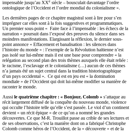
e
impensable jusqu’au XX
siècle – bousculait davantage l’ordre
ontologique de l’Occident et l’ordre mondial du colonialisme ».
Les dernières pages de ce chapitre magistral sont à lire pour s’en
imprégner car elles sont à la fois suggestives et programmatiques.
Un premier sous-point « Faire face à l’impensable : les échecs de la
narration » poursuit dans l’exposé des preuves du silence dans ses
moindres manifestations. Elargissant la réflexion, le dernier sous-
point annonce « Effacement et banalisation : les silences dans
l’histoire du monde » : l’exemple de la Révolution haïtienne n’est
pas isolé sur lui-même mais il est une base pour comprendre « la
relégation au second plan des trois thèmes auxquels elle était reliée :
le racisme, l’esclavage et le colonialisme (…) aucun de ces thèmes
n’a jamais été un sujet central dans la tradition historiographique
d’un pays occidental ». Ce qui est en jeu est « la domination
mondiale » de l’Occident qui doit lui-même modifier sa manière de
raconter le monde.
Aussi
le quatrième chapitre : « Bonjour, Colomb »
s’attaque au
récit largement diffusé de la conquête du nouveau monde, violence
qui occulte l’histoire telle qu’elle s’est passée. Le viol d’un continent
devient « un récit épique » de ce qu’on a nommé les grandes
découvertes. Ce que M-R. Trouillot passe au crible de ses lectures et
de ses observations, c’est la manière dont on a fabriqué Christophe
Colomb comme héros de l’Occident, de la « découverte » et de la