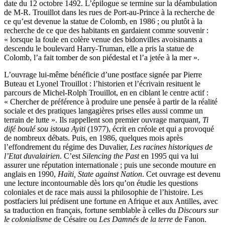
date du 12 octobre 1492. L’épilogue se termine sur la déambulation
de M-R. Trouillot dans les rues de Port-au-Prince à la recherche de
ce qu’est devenue la statue de Colomb, en 1986 ; ou plutôt à la
recherche de ce que des habitants en gardaient comme souvenir :
« lorsque la foule en colère venue des bidonvilles avoisinants a
descendu le boulevard Harry-Truman, elle a pris la statue de
Colomb, l’a fait tomber de son piédestal et l’a jetée à la mer ».
L’ouvrage lui-même bénéficie d’une postface signée par Pierre
Buteau et Lyonel Trouillot : l’historien et l’écrivain resituent le
parcours de Michel-Rolph Trouillot, en en ciblant le centre actif :
« Chercher de préférence à produire une pensée à partir de la réalité
sociale et des pratiques langagières prises elles aussi comme un
terrain de lutte ». Ils rappellent son premier ouvrage marquant,
Ti
difé boulé sou istoua Ayiti
(1977), écrit en créole et qui a provoqué
de nombreux débats. Puis, en 1986, quelques mois après
l’effondrement du régime des Duvalier,
Les racines historiques de
l’Etat
duvalairien
. C’est
Silencing the Past
en 1995 qui va lui
assurer une réputation internationale ; puis une seconde mouture en
anglais en 1990,
Haïti, State against Nation
. Cet ouvrage est devenu
une lecture incontournable dès lors qu’on étudie les questions
coloniales et de race mais aussi la philosophie de l’histoire. Les
postfaciers lui prédisent une fortune en Afrique et aux Antilles, avec
sa traduction en français, fortune semblable à celles du
Discours sur
le colonialisme
de Césaire ou
Les Damnés de la terre
de Fanon.