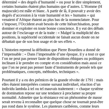
déterminé « des degrés d’humanité » ou pour le dire simplement,
certains humains étaient plus humains que d’autres. L’Homme (H
majuscule) est mâle et blanc. A partir de là, il pouvait y avoir des
degrés d’accession à la vraie humanité et les « humains » qui
venaient d’Afrique étaient au plus bas de la nomenclature. Pour
s’imposer, l’Occident avait besoin de cette hiérarchisation, pour
dominer et exploiter en toute bonne conscience. Il y eut des débats
autour de l’esclavage et de la traite : « Malgré la multiplicité des
positions, la supériorité occidentale ne faisait aucun doute on ne
débattait que de son bon usage et de ses effets ».
L’historien reprend la définition que Pierre Bourdieu a donné de
l’impensable : « Dans l’impensable d’une époque, il y a tout ce que
l’on ne peut pas penser faute de dispositions éthiques ou politiques
inclinant à le prendre en compte et en considération mais aussi ce
que l’on ne peut pas penser faute d’instruments de pensée tels que
problématiques, concepts, méthodes, techniques ».
Pourtant il y a eu des prémices de la grande révolte de 1791 : mais
elles étaient interprétées comme sursaut individuel, réaction d’un
individu lambda à tel ou tel mauvais traitement : « chaque système
de domination repose sur une tendance à proclamer sa propre
normalité. Admettre que la résistance est un phénomène de masse
serait revenu à reconnaître que quelque chose ne tournait peut-être
pas rond dans le système. Les planteurs caribéens, comme leurs