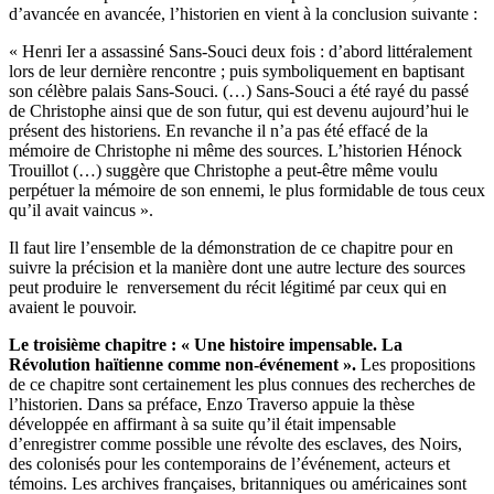
d’avancée en avancée, l’historien en vient à la conclusion suivante :
« Henri Ier a assassiné Sans-Souci deux fois : d’abord littéralement
lors de leur dernière rencontre ; puis symboliquement en baptisant
son célèbre palais Sans-Souci. (…) Sans-Souci a été rayé du passé
de Christophe ainsi que de son futur, qui est devenu aujourd’hui le
présent des historiens. En revanche il n’a pas été effacé de la
mémoire de Christophe ni même des sources. L’historien Hénock
Trouillot (…) suggère que Christophe a peut-être même voulu
perpétuer la mémoire de son ennemi, le plus formidable de tous ceux
qu’il avait vaincus ».
Il faut lire l’ensemble de la démonstration de ce chapitre pour en
suivre la précision et la manière dont une autre lecture des sources
peut produire le renversement du récit légitimé par ceux qui en
avaient le pouvoir.
Le troisième chapitre : « Une histoire impensable. La
Révolution haïtienne comme non-événement ».
Les propositions
de ce chapitre sont certainement les plus connues des recherches de
l’historien. Dans sa préface, Enzo Traverso appuie la thèse
développée en affirmant à sa suite qu’il était impensable
d’enregistrer comme possible une révolte des esclaves, des Noirs,
des colonisés pour les contemporains de l’événement, acteurs et
témoins. Les archives françaises, britanniques ou américaines sont