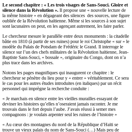
Le second chapitre : « Les trois visages de Sans-Souci. Gloire et
silence dans la Révolution ».
Il propose une « nouvelle lecture de
la même histoire » en dégageant des silences des sources, une figure
oubliée de la Révolution haïtienne. Même si les sources à son sujet
sont lacunaires on peut, en les agençant autrement, les faire parler.
Le chercheur mesure le parallèle entre deux monuments : la citadelle
bâtie en 1810 (à partir de ses ruines) pour le roi Christophe « sur » le
modèle du Palais de Potsdam de Frédéric le Grand. Il interroge le
silence sur l’un des chefs militaires de la Révolution haïtienne, Jean-
Baptiste Sans-Souci, « bossale », originaire du Congo, dont on n’a
plus trace dans les archives.
Notons les pages magnifiques qui inaugurent ce chapitre : le
chercheur se pénètre du lieu pour y « entrer » véritablement. Ce sera
le cas pour les autres études introduites (en italiques) par un récit
personnel qui imprègne la recherche conduite :
« Je marchais en silence entre les vieilles murailles essayant de
deviner les histoires qu’elles n’oseraient jamais raconter. Je me
trouvais dans le fort depuis l’aube. J’avais réussi à semer mes
compagnons : je voulais arpenter seul les ruines de l’histoire »
« Au cœur des montagnes du nord de la République d’Haïti se
trouve un vieux palais du nom de Sans-Souci (…) Mais peu de