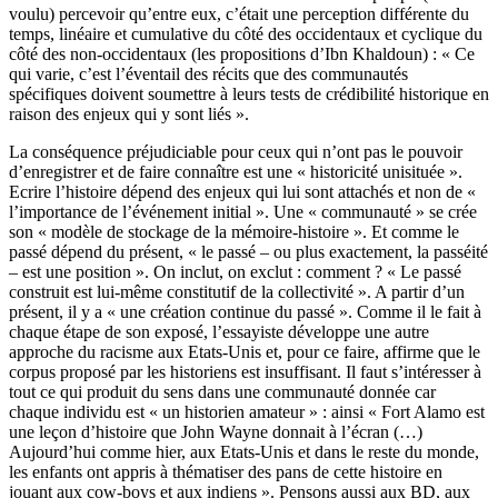
voulu) percevoir qu’entre eux, c’était une perception différente du
temps, linéaire et cumulative du côté des occidentaux et cyclique du
côté des non-occidentaux (les propositions d’Ibn Khaldoun) : « Ce
qui varie, c’est l’éventail des récits que des communautés
spécifiques doivent soumettre à leurs tests de crédibilité historique en
raison des enjeux qui y sont liés ».
La conséquence préjudiciable pour ceux qui n’ont pas le pouvoir
d’enregistrer et de faire connaître est une « historicité unisituée ».
Ecrire l’histoire dépend des enjeux qui lui sont attachés et non de «
l’importance de l’événement initial ». Une « communauté » se crée
son « modèle de stockage de la mémoire-histoire ». Et comme le
passé dépend du présent, « le passé – ou plus exactement, la passéité
– est une position ». On inclut, on exclut : comment ? « Le passé
construit est lui-même constitutif de la collectivité ». A partir d’un
présent, il y a « une création continue du passé ». Comme il le fait à
chaque étape de son exposé, l’essayiste développe une autre
approche du racisme aux Etats-Unis et, pour ce faire, affirme que le
corpus proposé par les historiens est insuffisant. Il faut s’intéresser à
tout ce qui produit du sens dans une communauté donnée car
chaque individu est « un historien amateur » : ainsi « Fort Alamo est
une leçon d’histoire que John Wayne donnait à l’écran (…)
Aujourd’hui comme hier, aux Etats-Unis et dans le reste du monde,
les enfants ont appris à thématiser des pans de cette histoire en
jouant aux cow-boys et aux indiens ». Pensons aussi aux BD, aux