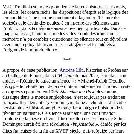
M-R. Trouillot est un des pionniers de la métahistoire : « les mots,
les récits, les contre-récits, les dispositions d’esprit et la logique des
temporalités d’une époque concourent à façonner l’histoire des
sociétés et le destin des peules, à en inscrire des éléments dans
l’oubli ou dans la mémoire aussi activement que les faits. Dans ce
magistral essai, l’auteur scrute les vides, sonde les trous que la
mémoire n’a pu combler ; questionne les silences tout en dévoilant
avec une impitoyable rigueur les stratagèmes et les intérêts à
l’origine de leur production ».
***
A propos de cette publication,
Antoine Lilti
, historien et Professeur
au Collège de France, dans
L’Histoire
de mai 2025, écrit dans son
article, « Réduire le passé au silence » : « Michel-Rolph Trouillot
décrypte le refoulement de la révolution haïtienne en Europe. Trente
ans après sa parution en 1995,
Silencing the Past
, devenu un
classique dans le monde anglophone, n’est toujours pas traduit en
français. Il est tentant d’y voir un symptôme : celui de la difficulté
persistante de l’historiographie française à intégrer l’histoire de la
révolution haïtienne. Ce silence serait ainsi une confirmation
ironique de la thèse du livre : l’insurrection des esclaves de Saint-
Domingue aurait été une révolution
«impensable »
, déniée par les
e
élites françaises de la fin du XVIII
siècle, puis refoulée par leurs