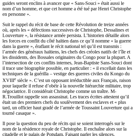
guides seront enclins à avancer que « Sans-Souci » était aussi le
nom d’un homme, et que cet homme a été tué par Henri Christophe
en personne ».
Suit le rappel du récit de base de cette Révolution de treize années
où, après les « défections successives de Christophe, Dessalines et
Louverture », la résistance armée persista. L’historien détaille alors
les forces en conflit du côté haïtien dans ce qu’il nomme « la guerre
dans la guerre », éraflant le récit national tel qu’il est transmis :
l’armée des généraux haïtiens, les chefs des créoles natifs de l’île et
les dissidents, des Bossales originaires du Congo pour la plupart. A
l’intersection de ces conflits internes, Jean-Baptiste Sans-Souci dont
il trace une biographie possible, en particulier : « il excellait dans les
techniques de la guérilla – vestige des guerres civiles du Kongo du
e
XVIII
siècle ». C’est un opposant irréductible aux Français, raison
pour laquelle il refuse d’obéir à la nouvelle hiérarchie militaire, trop
négociatrice. Il considérait Christophe comme un traître. M-
R.Trouillot rappelle son assassinat. Les traces écrites attestent qu’il
était un des premiers chefs du soulèvement des esclaves et « plus
tard, un officier haut gradé de l’armée de Toussaint Louverture qui a
tourné casaque ».
Il pose la question du peu de récits qui se soient interrogés sur le
nom de la résidence royale de Christophe. Il enchaîne alors sur la
citadelle et le palais de Potsdam. Faisant parler les silences,