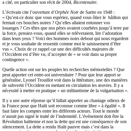
a cité, en particulier son récit de 2004,
Bicentenaire
.
L’écrivain cite l’ouverture d’
Orphée Noir
de Sartre en 1948 :
« Qu’est-ce donc que vous espériez, quand vous ôtiez le bâillon qui
fermait ces bouches noires ? Qu’elles allaient entonner vos
louanges ? Ces têtes que nos pères avaient courbées jusqu’à terre par
la force, pensiez-vous, quand elles se relèveraient, lire l’adoration
dans leurs yeux ? Voici des hommes noirs debout qui nous regardent
et je vous souhaite de ressentir comme moi le saisissement d’être
vus ». Choix de ce rappel car une des difficultés majeures de
l’Occident est d’être vu, d’accepter de « se voir dans sa propre
contingence ».
Quelle action ont sur les peuples les recherches mémorielles ? Que
peut apporter cet entre-soi universitaire ? Pour que leur apport se
généralise, Lyonel Trouillot voit dans la littérature, une des manières
de subvertir l’Occident en mettant en circulation les œuvres. Il y a
nécessité à mettre en pratique « un militantisme de la vulgarisation ».
Il y a une autre réponse qu’il fallait apporter au chantage odieux de
la France pour que Haïti soit reconnue comme libre « à égalité ». Il
faut faire les comptes entre les différents acteurs. Tout le monde
n’aurait pas signé le traité de l’indemnité. L’événement doit être la
Révolution haïtienne et non la dette qui est une conséquence de son
silencement. La dette a rendu Haïti pauvre mais c’est dans la