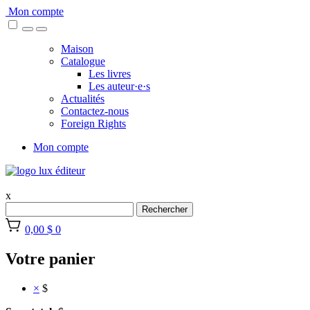
Skip
Mon compte
to
content
Maison
Catalogue
Les livres
Les auteur·e·s
Actualités
Contactez-nous
Foreign Rights
Mon compte
x
Rechercher
0,00 $
0
Votre panier
×
$