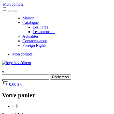
Skip
Mon compte
to
content
Maison
Catalogue
Les livres
Les auteur·e·s
Actualités
Contactez-nous
Foreign Rights
Mon compte
x
Rechercher
0,00 $
0
Votre panier
×
$