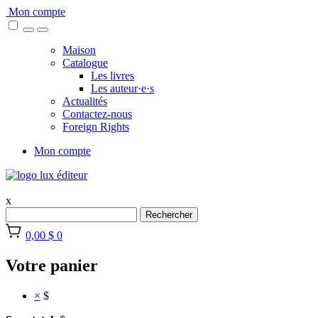
Skip
Mon compte
to
content
Maison
Catalogue
Les livres
Les auteur·e·s
Actualités
Contactez-nous
Foreign Rights
Mon compte
x
Rechercher
0,00 $
0
Votre panier
×
$