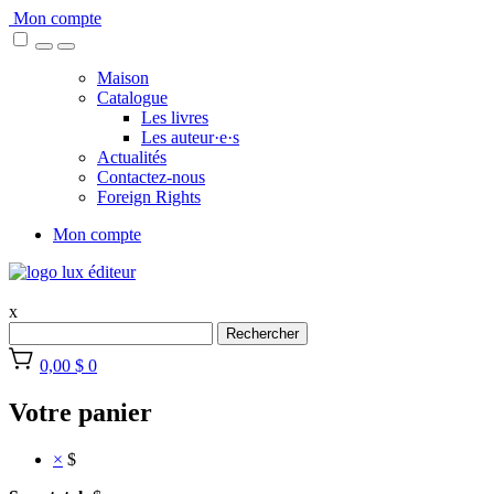
Skip
Mon compte
to
content
Maison
Catalogue
Les livres
Les auteur·e·s
Actualités
Contactez-nous
Foreign Rights
Mon compte
x
Rechercher
0,00 $
0
Votre panier
×
$