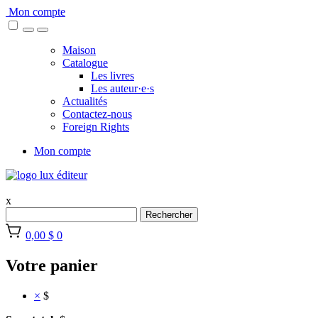
Skip
Mon compte
to
content
Maison
Catalogue
Les livres
Les auteur·e·s
Actualités
Contactez-nous
Foreign Rights
Mon compte
x
Rechercher
0,00 $
0
Votre panier
×
$