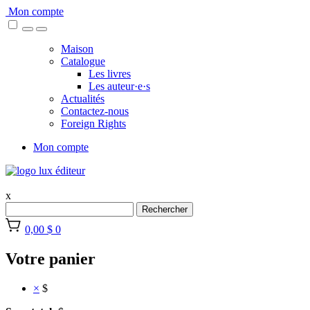
Skip
Mon compte
to
content
Maison
Catalogue
Les livres
Les auteur·e·s
Actualités
Contactez-nous
Foreign Rights
Mon compte
x
Rechercher
0,00 $
0
Votre panier
×
$