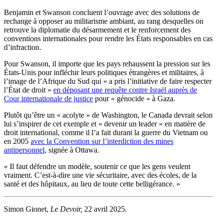
Benjamin et Swanson concluent l’ouvrage avec des solutions de
rechange à opposer au militarisme ambiant, au rang desquelles on
retrouve la diplomatie du désarmement et le renforcement des
conventions internationales pour rendre les États responsables en cas
d’infraction.
Pour Swanson, il importe que les pays rehaussent la pression sur les
États-Unis pour infléchir leurs politiques étrangères et militaires, à
l’image de l’Afrique du Sud qui « a pris l’initiative de faire respecter
l’État de droit »
en déposant une requête contre Israël auprès de
Cour internationale de justice
pour « génocide » à Gaza.
Plutôt qu’être un « acolyte » de Washington, le Canada devrait selon
lui s’inspirer de cet exemple et « devenir un leader » en matière de
droit international, comme il l’a fait durant la guerre du Vietnam ou
en 2005
avec la Convention sur l’interdiction des mines
antipersonnel
, signée à Ottawa.
« Il faut défendre un modèle, soutenir ce que les gens veulent
vraiment. C’est-à-dire une vie sécuritaire, avec des écoles, de la
santé et des hôpitaux, au lieu de toute cette belligérance. »
Simon Gionet,
Le Devoir,
22 avril 2025.