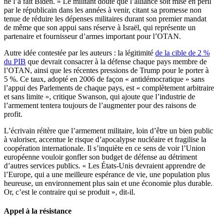
ne l’a fait Biden. » Le militant doute que l’alliance soit mise en péril
par le républicain dans les années à venir, citant sa promesse non
tenue de réduire les dépenses militaires durant son premier mandat
de même que son appui sans réserve à Israël, qui représente un
partenaire et fournisseur d’armes important pour l’OTAN.
Autre idée contestée par les auteurs : la légitimité
de la cible de 2 %
du PIB
que devrait consacrer à la défense chaque pays membre de
l’OTAN, ainsi que les récentes pressions de Trump pour le porter à
5 %. Ce taux, adopté en 2006 de façon « antidémocratique » sans
l’appui des Parlements de chaque pays, est « complètement arbitraire
et sans limite », critique Swanson, qui ajoute que l’industrie de
l’armement tentera toujours de l’augmenter pour des raisons de
profit.
L’écrivain réitère que l’armement militaire, loin d’être un bien public
à valoriser, accentue le risque d’apocalypse nucléaire et fragilise la
coopération internationale. Il s’inquiète en ce sens de voir l’Union
européenne vouloir gonfler son budget de défense au détriment
d’autres services publics. « Les États-Unis devraient apprendre de
l’Europe, qui a une meilleure espérance de vie, une population plus
heureuse, un environnement plus sain et une économie plus durable.
Or, c’est le contraire qui se produit », dit-il.
Appel à la résistance