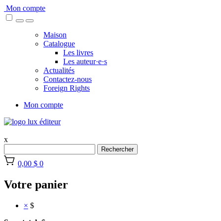
Skip
Mon compte
to
content
Maison
Catalogue
Les livres
Les auteur·e·s
Actualités
Contactez-nous
Foreign Rights
Mon compte
x
Rechercher
0,00 $
0
Votre panier
×
$