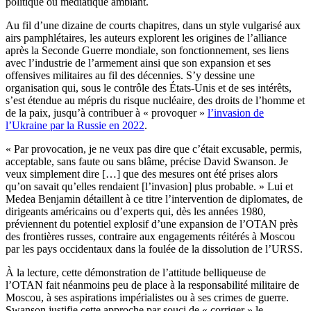
politique ou médiatique ambiant.
Au fil d’une dizaine de courts chapitres, dans un style vulgarisé aux
airs pamphlétaires, les auteurs explorent les origines de l’alliance
après la Seconde Guerre mondiale, son fonctionnement, ses liens
avec l’industrie de l’armement ainsi que son expansion et ses
offensives militaires au fil des décennies. S’y dessine une
organisation qui, sous le contrôle des États-Unis et de ses intérêts,
s’est étendue au mépris du risque nucléaire, des droits de l’homme et
de la paix, jusqu’à contribuer à « provoquer »
l’invasion de
l’Ukraine par la Russie en 2022
.
« Par provocation, je ne veux pas dire que c’était excusable, permis,
acceptable, sans faute ou sans blâme, précise David Swanson. Je
veux simplement dire […] que des mesures ont été prises alors
qu’on savait qu’elles rendaient [l’invasion] plus probable. » Lui et
Medea Benjamin détaillent à ce titre l’intervention de diplomates, de
dirigeants américains ou d’experts qui, dès les années 1980,
préviennent du potentiel explosif d’une expansion de l’OTAN près
des frontières russes, contraire aux engagements réitérés à Moscou
par les pays occidentaux dans la foulée de la dissolution de l’URSS.
À la lecture, cette démonstration de l’attitude belliqueuse de
l’OTAN fait néanmoins peu de place à la responsabilité militaire de
Moscou, à ses aspirations impérialistes ou à ses crimes de guerre.
Swanson justifie cette approche par souci de « corriger » le