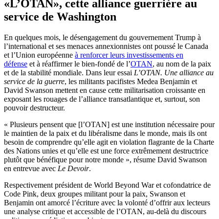
«L’OTAN», cette alliance guerrière au
service de Washington
En quelques mois, le désengagement du gouvernement Trump à
l’international et ses menaces annexionnistes ont poussé le Canada
et l’Union européenne
à renforcer leurs investissements en
défense
et à réaffirmer le bien-fondé de l’
OTAN
, au nom de la paix
et de la stabilité mondiale. Dans leur essai
L’OTAN. Une alliance au
service de la guerre
, les militants pacifistes Medea Benjamin et
David Swanson mettent en cause cette militarisation croissante en
exposant les rouages de l’alliance transatlantique et, surtout, son
pouvoir destructeur.
« Plusieurs pensent que [l’OTAN] est une institution nécessaire pour
le maintien de la paix et du libéralisme dans le monde, mais ils ont
besoin de comprendre qu’elle agit en violation flagrante de la Charte
des Nations unies et qu’elle est une force extrêmement destructrice
plutôt que bénéfique pour notre monde », résume David Swanson
en entrevue avec
Le Devoir
.
Respectivement président de World Beyond War et cofondatrice de
Code Pink, deux groupes militant pour la paix, Swanson et
Benjamin ont amorcé l’écriture avec la volonté d’offrir aux lecteurs
une analyse critique et accessible de l’OTAN, au-delà du discours