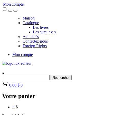
Skip
Mon compte
to
content
Maison
Catalogue
Les livres
Les auteur·e·s
Actualités
Contactez-nous
Foreign Rights
Mon compte
x
Rechercher
0,00 $
0
Votre panier
×
$