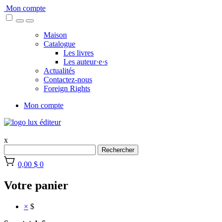
Skip
Mon compte
to
content
Maison
Catalogue
Les livres
Les auteur·e·s
Actualités
Contactez-nous
Foreign Rights
Mon compte
x
Rechercher
0,00 $
0
Votre panier
×
$