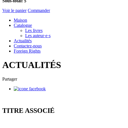
Sous-total:
$
Voir le panier
Commander
Maison
Catalogue
Les livres
Les auteur·e·s
Actualités
Contactez-nous
Foreign Rights
ACTUALITÉS
Partager
TITRE ASSOCIÉ