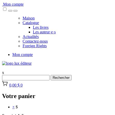
Skip
Mon compte
to
content
Maison
Catalogue
Les livres
Les auteur·e·s
Actualités
Contactez-nous
Foreign Rights
Mon compte
x
Rechercher
0,00 $
0
Votre panier
×
$