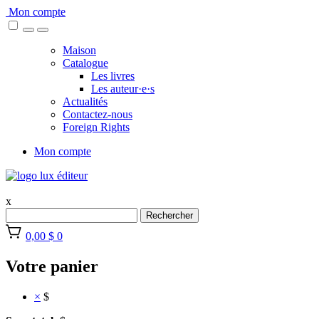
Skip
Mon compte
to
content
Maison
Catalogue
Les livres
Les auteur·e·s
Actualités
Contactez-nous
Foreign Rights
Mon compte
x
Rechercher
0,00 $
0
Votre panier
×
$