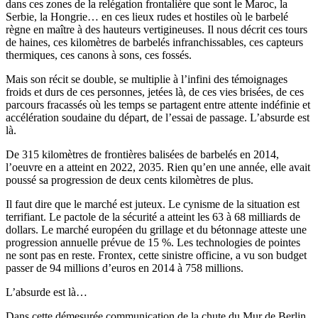
dans ces zones de la relégation frontalière que sont le Maroc, la
Serbie, la Hongrie… en ces lieux rudes et hostiles où le barbelé
règne en maître à des hauteurs vertigineuses. Il nous décrit ces tours
de haines, ces kilomètres de barbelés infranchissables, ces capteurs
thermiques, ces canons à sons, ces fossés.
Mais son récit se double, se multiplie à l’infini des témoignages
froids et durs de ces personnes, jetées là, de ces vies brisées, de ces
parcours fracassés où les temps se partagent entre attente indéfinie et
accélération soudaine du départ, de l’essai de passage. L’absurde est
là.
De 315 kilomètres de frontières balisées de barbelés en 2014,
l’oeuvre en a atteint en 2022, 2035. Rien qu’en une année, elle avait
poussé sa progression de deux cents kilomètres de plus.
Il faut dire que le marché est juteux. Le cynisme de la situation est
terrifiant. Le pactole de la sécurité a atteint les 63 à 68 milliards de
dollars. Le marché européen du grillage et du bétonnage atteste une
progression annuelle prévue de 15 %. Les technologies de pointes
ne sont pas en reste. Frontex, cette sinistre officine, a vu son budget
passer de 94 millions d’euros en 2014 à 758 millions.
L’absurde est là…
Dans cette démesurée communication de la chute du Mur de Berlin