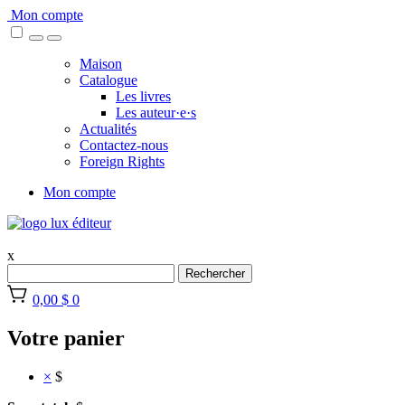
Skip
Mon compte
to
content
Maison
Catalogue
Les livres
Les auteur·e·s
Actualités
Contactez-nous
Foreign Rights
Mon compte
x
Rechercher
0,00 $
0
Votre panier
×
$