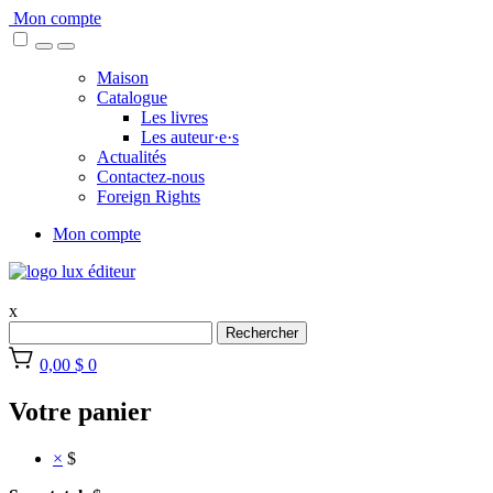
Skip
Mon compte
to
content
Maison
Catalogue
Les livres
Les auteur·e·s
Actualités
Contactez-nous
Foreign Rights
Mon compte
x
Rechercher
0,00 $
0
Votre panier
×
$