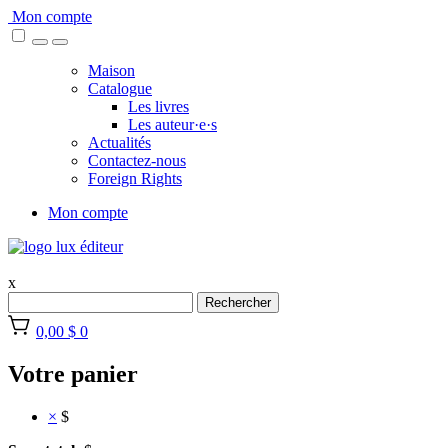
Skip
Mon compte
to
content
Maison
Catalogue
Les livres
Les auteur·e·s
Actualités
Contactez-nous
Foreign Rights
Mon compte
x
Rechercher
0,00 $
0
Votre panier
×
$