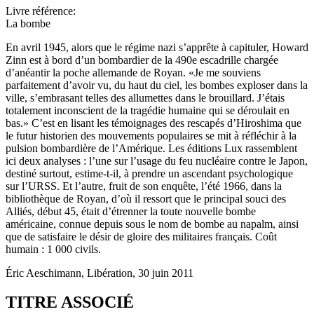
Livre référence:
La bombe
En avril 1945, alors que le régime nazi s’apprête à capituler, Howard
Zinn est à bord d’un bombardier de la 490e escadrille chargée
d’anéantir la poche allemande de Royan. «Je me souviens
parfaitement d’avoir vu, du haut du ciel, les bombes exploser dans la
ville, s’embrasant telles des allumettes dans le brouillard. J’étais
totalement inconscient de la tragédie humaine qui se déroulait en
bas.» C’est en lisant les témoignages des rescapés d’Hiroshima que
le futur historien des mouvements populaires se mit à réfléchir à la
pulsion bombardière de l’Amérique. Les éditions Lux rassemblent
ici deux analyses : l’une sur l’usage du feu nucléaire contre le Japon,
destiné surtout, estime-t-il, à prendre un ascendant psychologique
sur l’URSS. Et l’autre, fruit de son enquête, l’été 1966, dans la
bibliothèque de Royan, d’où il ressort que le principal souci des
Alliés, début 45, était d’étrenner la toute nouvelle bombe
américaine, connue depuis sous le nom de bombe au napalm, ainsi
que de satisfaire le désir de gloire des militaires français. Coût
humain : 1 000 civils.
Éric Aeschimann, Libération, 30 juin 2011
TITRE ASSOCIÉ