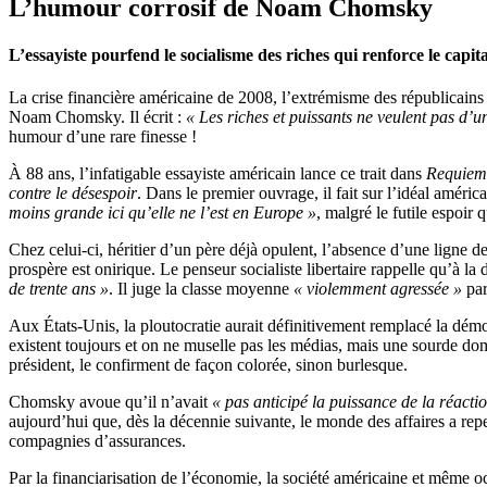
L’humour corrosif de Noam Chomsky
L’essayiste pourfend le socialisme des riches qui renforce le capit
La crise financière américaine de 2008, l’extrémisme des républicains 
Noam Chomsky. Il écrit :
« Les riches et puissants ne veulent pas d’un
humour d’une rare finesse !
À 88 ans, l’infatigable essayiste américain lance ce trait dans
Requiem 
contre le désespoir
. Dans le premier ouvrage, il fait sur l’idéal améric
moins grande ici qu’elle ne l’est en Europe »
, malgré le futile espoir
Chez celui-ci, héritier d’un père déjà opulent, l’absence d’une ligne
prospère est onirique. Le penseur socialiste libertaire rappelle qu’à la
de trente ans »
. Il juge la classe moyenne
« violemment agressée »
par
Aux États-Unis, la ploutocratie aurait définitivement remplacé la démo
existent toujours et on ne muselle pas les médias, mais une sourde do
président, le confirment de façon colorée, sinon burlesque.
Chomsky avoue qu’il n’avait
« pas anticipé la puissance de la réacti
aujourd’hui que, dès la décennie suivante, le monde des affaires a rep
compagnies d’assurances.
Par la financiarisation de l’économie, la société américaine et même o