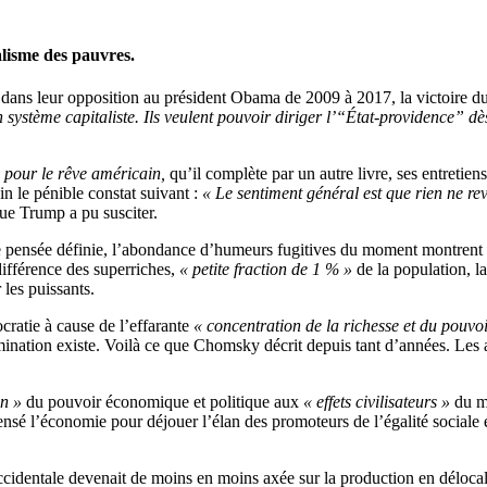
alisme des pauvres.
dans leur opposition au président Obama de 2009 à 2017, la victoire du 
 système capitaliste. Ils veulent pouvoir diriger l’“État-providence” dès 
pour le rêve américain,
qu’il complète par un autre livre, ses entretie
ain le pénible constat suivant :
« Le sentiment général est que rien ne revi
 que Trump a pu susciter.
 de pensée définie, l’abondance d’humeurs fugitives du moment montrent
 différence des superriches,
« petite fraction de 1 % »
de la population, l
 les puissants.
cratie à cause de l’effarante
« concentration de la richesse et du pouvoi
mination existe. Voilà ce que Chomsky décrit depuis tant d’années. Les a
on »
du pouvoir économique et politique aux
« effets civilisateurs »
du mo
ensé l’économie pour déjouer l’élan des promoteurs de l’égalité sociale
ccidentale devenait de moins en moins axée sur la production en délocal