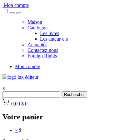
Skip
Mon compte
to
content
Maison
Catalogue
Les livres
Les auteur·e·s
Actualités
Contactez-nous
Foreign Rights
Mon compte
x
Rechercher
0,00 $
0
Votre panier
×
$