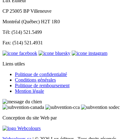
Lux Éditeur
CP 25005 BP Villeneuve
Montréal (Québec) H2T 1R0
Tél: (514) 521.5499
Fax: (514) 521.4931
Liens utiles
Politique de confidentialité
Conditions générales
Politique de remboursement
Mention légale
Conception du site Web par
Webcolours.ca
| © 2026 Lux éditeur - Tous droits réservés.