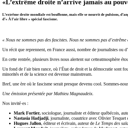
«L’extrême droite n’arrive jamais au pouv
L’extrême droite mondiale est bouffonne, mais elle se nourrit de pulsions, d’a
d’« À l’air libre » spécial fascisme.
«
Nous
ne sommes pas des fascistes. Nous ne sommes pas d’extrême 
Un récit que reprennent, en France aussi, nombre de journalistes ou d’éd
En cette rentrée, plusieurs livres nous alertent sur cetteatmosphère 
Un fond de l’air bien rance, où l’État de droit et la démocratie sont fo
minorités et de la science est devenue mainstream.
Bref, une ère où le fascisme serait presque devenu cool. Sommes-nous 
Une émission présentée par Mathieu Magnaudeix.
Nos invité·es :
Mark Fortier,
sociologue, journaliste et éditeur québécois, au
Nastasia Hadjadji
, journaliste, coautrice avec Olivier Tesquet
Hugues Jallon
, éditeur et écrivain, auteur de
Le Temps des sala