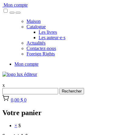
Skip
Mon compte
to
content
Maison
Catalogue
Les livres
Les auteur·e·s
Actualités
Contactez-nous
Foreign Rights
Mon compte
x
Rechercher
0,00 $
0
Votre panier
×
$