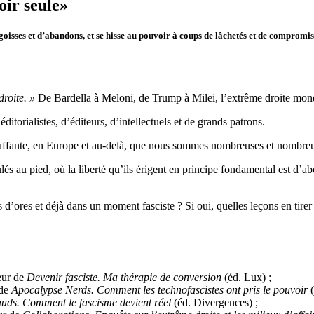
oir seule»
ngoisses et d’abandons, et se hisse au pouvoir à coups de lâchetés et de comprom
droite. »
De Bardella à Meloni, de Trump à Milei, l’extrême droite mond
itorialistes, d’éditeurs, d’intellectuels et de grands patrons.
étouffante, en Europe et au-delà, que nous sommes nombreuses et nombreux
ulés au pied, où la liberté qu’ils érigent en principe fondamental est d’a
d’ores et déjà dans un moment fasciste ? Si oui, quelles leçons en tirer
teur de
Devenir fasciste. Ma thérapie de conversion
(éd. Lux) ;
 de
Apocalypse Nerds. Comment les technofascistes ont pris le pouvoir
(
uds. Comment le fascisme devient réel
(éd. Divergences) ;