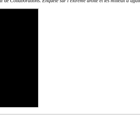
eur de
Collaborations. Enquête sur l’extrême droite et les milieux d’affai