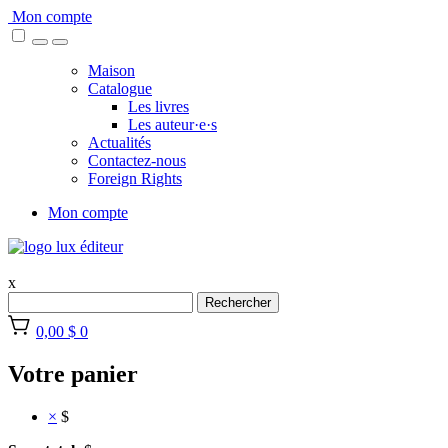
Skip
Mon compte
to
content
Maison
Catalogue
Les livres
Les auteur·e·s
Actualités
Contactez-nous
Foreign Rights
Mon compte
x
Rechercher
0,00 $
0
Votre panier
×
$