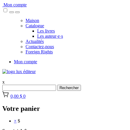
Skip
Mon compte
to
content
Maison
Catalogue
Les livres
Les auteur·e·s
Actualités
Contactez-nous
Foreign Rights
Mon compte
x
Rechercher
0,00 $
0
Votre panier
×
$