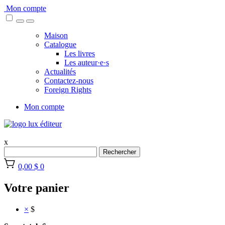
Skip
Mon compte
to
content
Maison
Catalogue
Les livres
Les auteur·e·s
Actualités
Contactez-nous
Foreign Rights
Mon compte
x
Rechercher
0,00 $
0
Votre panier
×
$