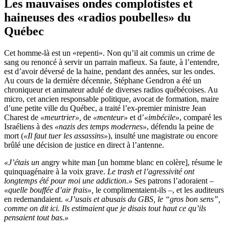
Les mauvaises ondes complotistes et
haineuses des «radios poubelles» du
Québec
Cet homme-là est un «repenti». Non qu’il ait commis un crime de
sang ou renoncé à servir un parrain mafieux. Sa faute, à l’entendre,
est d’avoir déversé de la haine, pendant des années, sur les ondes.
Au cours de la dernière décennie, Stéphane Gendron a été un
chroniqueur et animateur adulé de diverses radios québécoises. Au
micro, cet ancien responsable politique, avocat de formation, maire
d’une petite ville du Québec, a traité l’ex-premier ministre Jean
Charest de
«meurtrier»,
de
«menteur»
et d’
«imbécile»
, comparé les
Israéliens à des
«nazis des temps modernes»
, défendu la peine de
mort (
«Il faut tuer les assassins»
), insulté une magistrate ou encore
brûlé une décision de justice en direct à l’antenne.
«J’étais un
angry white man [un homme blanc en colère], résume le
quinquagénaire à la voix grave.
Le trash et l’agressivité ont
longtemps été pour moi une addiction.»
Ses patrons l’adoraient –
«quelle bouffée d’air frais»,
le complimentaient-ils –, et les auditeurs
en redemandaient.
«J’usais et abusais du GBS, le “gros bon sens”,
comme on dit ici. Ils estimaient que je disais tout haut ce qu’ils
pensaient tout bas.»