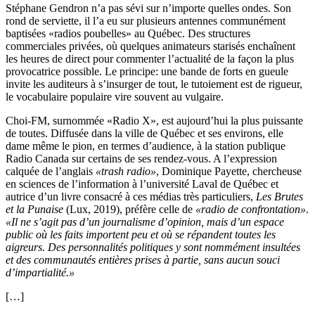
Stéphane Gendron n’a pas sévi sur n’importe quelles ondes. Son
rond de serviette, il l’a eu sur plusieurs antennes communément
baptisées «radios poubelles» au Québec. Des structures
commerciales privées, où quelques animateurs starisés enchaînent
les heures de direct pour commenter l’actualité de la façon la plus
provocatrice possible. Le principe: une bande de forts en gueule
invite les auditeurs à s’insurger de tout, le tutoiement est de rigueur,
le vocabulaire populaire vire souvent au vulgaire.
Choi-FM, surnommée «Radio X», est aujourd’hui la plus puissante
de toutes. Diffusée dans la ville de Québec et ses environs, elle
dame même le pion, en termes d’audience, à la station publique
Radio Canada sur certains de ses rendez-vous. A l’expression
calquée de l’anglais
«trash radio»
, Dominique Payette, chercheuse
en sciences de l’information à l’université Laval de Québec et
autrice d’un livre consacré à ces médias très particuliers,
Les Brutes
et la Punaise
(Lux, 2019), préfère celle de
«radio de confrontation»
.
«Il ne s’agit pas d’un journalisme d’opinion, mais d’un espace
public où les faits importent peu et où se répandent toutes les
aigreurs. Des personnalités politiques y sont nommément insultées
et des communautés entières prises à partie, sans aucun souci
d’impartialité.»
[…]