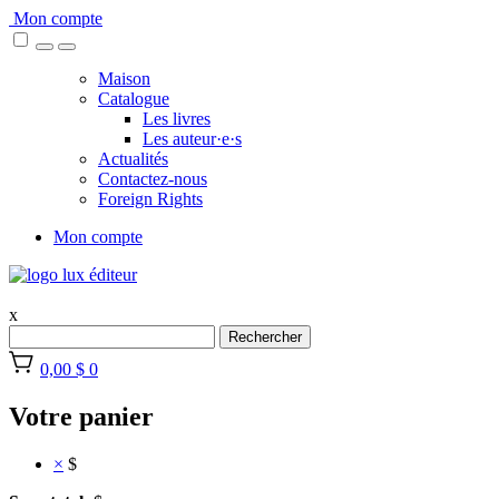
Skip
Mon compte
to
content
Maison
Catalogue
Les livres
Les auteur·e·s
Actualités
Contactez-nous
Foreign Rights
Mon compte
x
Rechercher
0,00 $
0
Votre panier
×
$