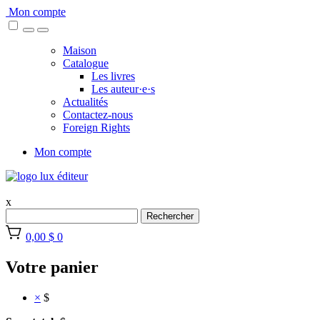
Skip
Mon compte
to
content
Maison
Catalogue
Les livres
Les auteur·e·s
Actualités
Contactez-nous
Foreign Rights
Mon compte
x
Rechercher
0,00 $
0
Votre panier
×
$