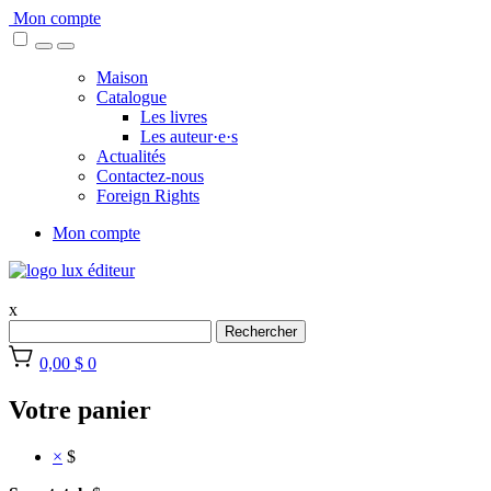
Skip
Mon compte
to
content
Maison
Catalogue
Les livres
Les auteur·e·s
Actualités
Contactez-nous
Foreign Rights
Mon compte
x
Rechercher
0,00 $
0
Votre panier
×
$