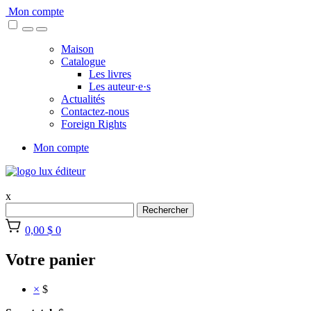
Skip
Mon compte
to
content
Maison
Catalogue
Les livres
Les auteur·e·s
Actualités
Contactez-nous
Foreign Rights
Mon compte
x
Rechercher
0,00 $
0
Votre panier
×
$