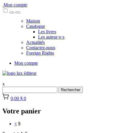
Skip
Mon compte
to
content
Maison
Catalogue
Les livres
Les auteur·e·s
Actualités
Contactez-nous
Foreign Rights
Mon compte
x
Rechercher
0,00 $
0
Votre panier
×
$