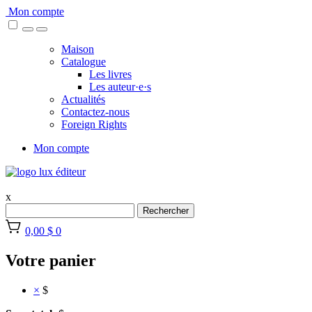
Skip
Mon compte
to
content
Maison
Catalogue
Les livres
Les auteur·e·s
Actualités
Contactez-nous
Foreign Rights
Mon compte
x
Rechercher
0,00 $
0
Votre panier
×
$