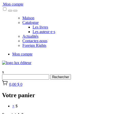
Skip
Mon compte
to
content
Maison
Catalogue
Les livres
Les auteur·e·s
Actualités
Contactez-nous
Foreign Rights
Mon compte
x
Rechercher
0,00 $
0
Votre panier
×
$