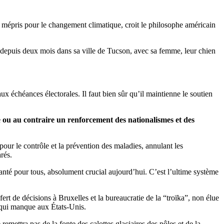
ur mépris pour le changement climatique, croit le philosophe américain
é depuis deux mois dans sa ville de Tucson, avec sa femme, leur chien
 échéances électorales. Il faut bien sûr qu’il maintienne le soutien
 ou au contraire un renforcement des nationalismes et des
ur le contrôle et la prévention des maladies, annulant les
rés.
santé pour tous, absolument crucial aujourd’hui. C’est l’ultime système
fert de décisions à Bruxelles et la bureaucratie de la “troïka”, non élue
 qui manque aux États-Unis.
emettra pas de la fonte des calottes glaciaires des pôles et de la