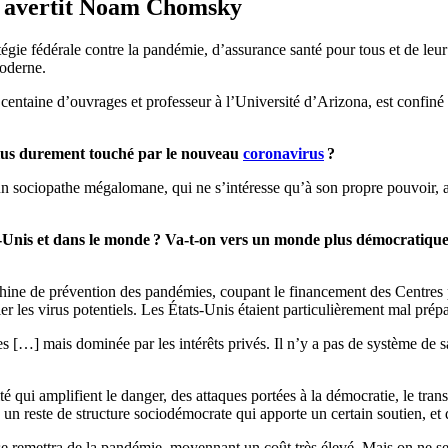
», avertit Noam Chomsky
atégie fédérale contre la pandémie, d’assurance santé pour tous et de le
oderne.
e centaine d’ouvrages et professeur à l’Université d’Arizona, est confin
plus durement touché par le nouveau
coronavirus
?
n sociopathe mégalomane, qui ne s’intéresse qu’à son propre pouvoir, aux
s-Unis et dans le monde ? Va-t-on vers un monde plus démocratique
ine de prévention des pandémies, coupant le financement des Centres po
r les virus potentiels. Les États-Unis étaient particulièrement mal prépa
ges […] mais dominée par les intérêts privés. Il n’y a pas de système de 
 qui amplifient le danger, des attaques portées à la démocratie, le trans
reste de structure sociodémocrate qui apporte un certain soutien, et
e remettra de la pandémie, moyennant un coût très élevé. Mais on ne se r