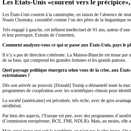
Les États-Unis «courent vers le précipice
Les États-Unis courent à la catastrophe, en raison de l’absence de str
Noam Chomsky, considéré comme l’un des pères de la linguistique m
Très engagé à gauche, cet influent intellectuel de 91 ans, auteur d’un
et leur perroquet. Extraits de l’entretien.
Comment analysez-vous ce qui se passe aux États-Unis, pays le 
Il n’y a pas de direction cohérente. La Maison-Blanche est tenue par u
de sa base, qui comprend les grandes fortunes et les grands patrons.
Q
uel paysage politique émergera selon vous de la cris
e, aux État
extrémismes ?
Dès son arrivée au pouvoir, [Donald] Trump a démantelé toute la mach
programmes de coopération avec les scientifiques chinois pour identifie
La société [américaine] est privatisée, très riche, avec de gros avanta
néolibéral.
Par bien des aspects, l’Europe est pire, avec des programmes d’austérité
(Commission européenne, BCE, FMI, NDLR). Mais, au moins, elle a un 
Mais aussi grave que soit la pandémie, ce n’est pas le plus grave. On s