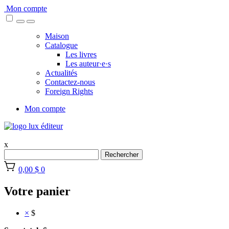
Skip
Mon compte
to
content
Maison
Catalogue
Les livres
Les auteur·e·s
Actualités
Contactez-nous
Foreign Rights
Mon compte
x
Rechercher
0,00 $
0
Votre panier
×
$