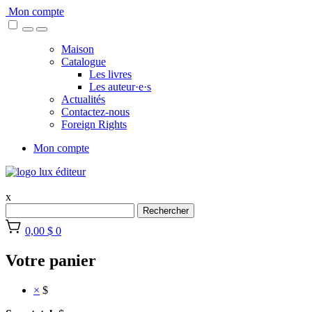
Skip
Mon compte
to
content
Maison
Catalogue
Les livres
Les auteur·e·s
Actualités
Contactez-nous
Foreign Rights
Mon compte
x
Rechercher
0,00 $
0
Votre panier
×
$