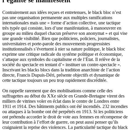
Contrairement aux idées reçues et entretenues, le black bloc n’est
pas une organisation permanente aux multiples ramifications
internationales mais une « forme d’action collective, une tactique
très typée qui consiste, lors d’une manifestation, à manoeuvrer en
groupe au milieu duquel chacun préserve son anonymat » et qui vise
une grande visibilité. Bien que politiciens, policiers, journalistes,
universitaires et porte-parole des mouvements progressistes
institutionnalisés s’évertuent à nier sa nature politique, le black bloc
exprime une critique radicale du système politique et économique,
s’attaque aux symboles du capitalisme et de l’État. Il relève de la
société du spectacle en tentant d’« instituer un contre-spectacle ».
Inscrivant les blacks blocs dans la tradition anarchiste de l’action
directe, Francis Dupuis-Déri, présente objectifs et dynamique de
cette tactique toujours un peu trop rapidement discréditée.
On rappelle rarement que des mobilisations comme celle des
suffragettes au début du XXe siècle en Grande-Bretagne virent des
milliers de vitrines voler en éclat dans le centre de Londres entre
1911 et 1914. Des bâtiments publics ont été incendiés. 232 incendies
ou attaques à la bombe ont été perpétrés en 1913. Si les politiciens
ont prétendu accorder le droit de vote aux femmes en récompense de
leur contribution à l’effort de guerre, on peut aussi penser qu’ils
craignaient la reprise des violences. La particularité tactique du black