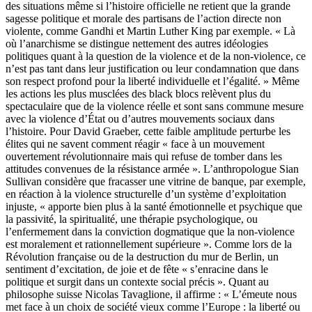
des situations même si l’histoire officielle ne retient que la grande
sagesse politique et morale des partisans de l’action directe non
violente, comme Gandhi et Martin Luther King par exemple. « Là
où l’anarchisme se distingue nettement des autres idéologies
politiques quant à la question de la violence et de la non-violence, ce
n’est pas tant dans leur justification ou leur condamnation que dans
son respect profond pour la liberté individuelle et l’égalité. » Même
les actions les plus musclées des black blocs relèvent plus du
spectaculaire que de la violence réelle et sont sans commune mesure
avec la violence d’État ou d’autres mouvements sociaux dans
l’histoire. Pour David Graeber, cette faible amplitude perturbe les
élites qui ne savent comment réagir « face à un mouvement
ouvertement révolutionnaire mais qui refuse de tomber dans les
attitudes convenues de la résistance armée ». L’anthropologue Sian
Sullivan considère que fracasser une vitrine de banque, par exemple,
en réaction à la violence structurelle d’un système d’exploitation
injuste, « apporte bien plus à la santé émotionnelle et psychique que
la passivité, la spiritualité, une thérapie psychologique, ou
l’enfermement dans la conviction dogmatique que la non-violence
est moralement et rationnellement supérieure ». Comme lors de la
Révolution française ou de la destruction du mur de Berlin, un
sentiment d’excitation, de joie et de fête « s’enracine dans le
politique et surgit dans un contexte social précis ». Quant au
philosophe suisse Nicolas Tavaglione, il affirme : « L’émeute nous
met face à un choix de société vieux comme l’Europe : la liberté ou