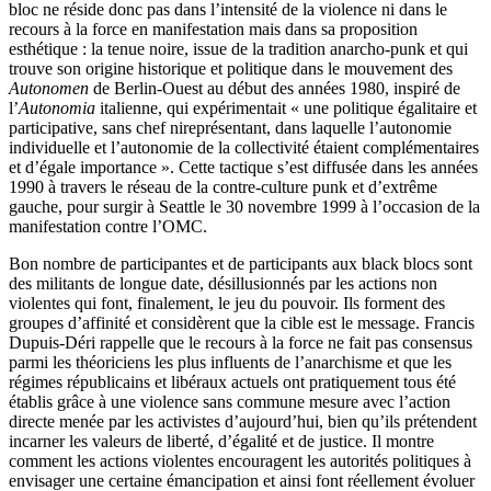
bloc ne réside donc pas dans l’intensité de la violence ni dans le
recours à la force en manifestation mais dans sa proposition
esthétique : la tenue noire, issue de la tradition anarcho-punk et qui
trouve son origine historique et politique dans le mouvement des
Autonomen
de Berlin-Ouest au début des années 1980, inspiré de
l’
Autonomia
italienne, qui expérimentait « une politique égalitaire et
participative, sans chef nireprésentant, dans laquelle l’autonomie
individuelle et l’autonomie de la collectivité étaient complémentaires
et d’égale importance ». Cette tactique s’est diffusée dans les années
1990 à travers le réseau de la contre-culture punk et d’extrême
gauche, pour surgir à Seattle le 30 novembre 1999 à l’occasion de la
manifestation contre l’OMC.
Bon nombre de participantes et de participants aux black blocs sont
des militants de longue date, désillusionnés par les actions non
violentes qui font, finalement, le jeu du pouvoir. Ils forment des
groupes d’affinité et considèrent que la cible est le message. Francis
Dupuis-Déri rappelle que le recours à la force ne fait pas consensus
parmi les théoriciens les plus influents de l’anarchisme et que les
régimes républicains et libéraux actuels ont pratiquement tous été
établis grâce à une violence sans commune mesure avec l’action
directe menée par les activistes d’aujourd’hui, bien qu’ils prétendent
incarner les valeurs de liberté, d’égalité et de justice. Il montre
comment les actions violentes encouragent les autorités politiques à
envisager une certaine émancipation et ainsi font réellement évoluer