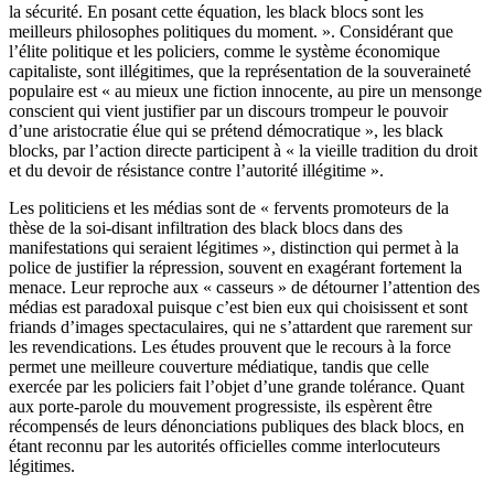
la sécurité. En posant cette équation, les black blocs sont les
meilleurs philosophes politiques du moment. ». Considérant que
l’élite politique et les policiers, comme le système économique
capitaliste, sont illégitimes, que la représentation de la souveraineté
populaire est « au mieux une fiction innocente, au pire un mensonge
conscient qui vient justifier par un discours trompeur le pouvoir
d’une aristocratie élue qui se prétend démocratique », les black
blocks, par l’action directe participent à « la vieille tradition du droit
et du devoir de résistance contre l’autorité illégitime ».
Les politiciens et les médias sont de « fervents promoteurs de la
thèse de la soi-disant infiltration des black blocs dans des
manifestations qui seraient légitimes », distinction qui permet à la
police de justifier la répression, souvent en exagérant fortement la
menace. Leur reproche aux « casseurs » de détourner l’attention des
médias est paradoxal puisque c’est bien eux qui choisissent et sont
friands d’images spectaculaires, qui ne s’attardent que rarement sur
les revendications. Les études prouvent que le recours à la force
permet une meilleure couverture médiatique, tandis que celle
exercée par les policiers fait l’objet d’une grande tolérance. Quant
aux porte-parole du mouvement progressiste, ils espèrent être
récompensés de leurs dénonciations publiques des black blocs, en
étant reconnu par les autorités officielles comme interlocuteurs
légitimes.