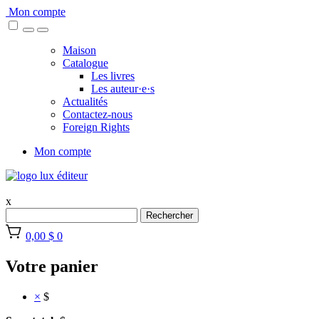
Skip
Mon compte
to
content
Maison
Catalogue
Les livres
Les auteur·e·s
Actualités
Contactez-nous
Foreign Rights
Mon compte
x
Rechercher
0,00 $
0
Votre panier
×
$