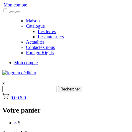
Skip
Mon compte
to
content
Maison
Catalogue
Les livres
Les auteur·e·s
Actualités
Contactez-nous
Foreign Rights
Mon compte
x
Rechercher
0,00 $
0
Votre panier
×
$