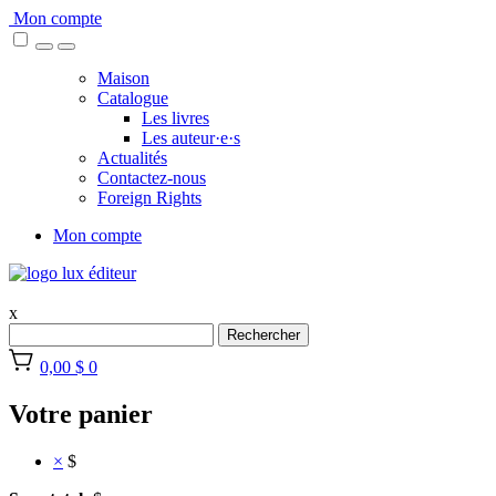
Skip
Mon compte
to
content
Maison
Catalogue
Les livres
Les auteur·e·s
Actualités
Contactez-nous
Foreign Rights
Mon compte
x
Rechercher
0,00 $
0
Votre panier
×
$