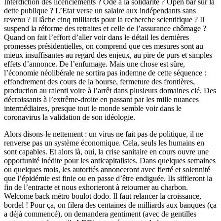
Interdiction des licenciements ? Ode à la solidarité ? Open bar sur la
dette publique ? L’Etat verse un salaire aux indépendants sans
revenu ? Il lâche cinq milliards pour la recherche scientifique ? Il
suspend la réforme des retraites et celle de l’assurance chômage ?
Quand on fait l’effort d’aller voir dans le détail les dernières
promesses présidentielles, on comprend que ces mesures sont au
mieux insuffisantes au regard des enjeux, au pire de purs et simples
effets d’annonce. De l’enfumage. Mais une chose est sûre,
l’économie néolibérale ne sortira pas indemne de cette séquence :
effondrement des cours de la bourse, fermeture des frontières,
production au ralenti voire à l’arrêt dans plusieurs domaines clé. Des
décroissants à l’extrême-droite en passant par les mille nuances
intermédiaires, presque tout le monde semble voir dans le
coronavirus la validation de son idéologie.
Alors disons-le nettement : un virus ne fait pas de politique, il ne
renverse pas un système économique. Cela, seuls les humains en
sont capables. Et alors là, oui, la crise sanitaire en cours ouvre une
opportunité inédite pour les anticapitalistes. Dans quelques semaines
ou quelques mois, les autorités annonceront avec fierté et solennité
que l’épidémie est finie ou en passe d’être endiguée. Ils siffleront la
fin de l’entracte et nous exhorteront à retourner au charbon.
Welcome back métro boulot dodo. Il faut relancer la croissance,
bordel ! Pour ça, on filera des centaines de milliards aux banques (ça
a déjà commencé), on demandera gentiment (avec de gentilles