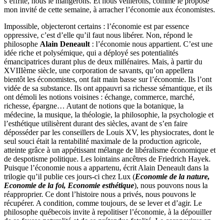
s’effrite, nous le mangerons. Et nous veillerons, comme le propose
mon invité de cette semaine, à arracher l’économie aux économistes.
Impossible, objecteront certains : l’économie est par essence
oppressive, c’est d’elle qu’il faut nous libérer. Non, répond le
philosophe
Alain Deneault
: l’économie nous appartient. C’est une
idée riche et polysémique, qui a déployé ses potentialités
émancipatrices durant plus de deux millénaires. Mais, à partir du
XVIIIème siècle, une corporation de savants, qu’on appellera
bientôt les économistes, ont fait main basse sur l’économie. Ils l’ont
vidée de sa substance. Ils ont appauvri sa richesse sémantique, et ils
ont démoli les notions voisines : échange, commerce, marché,
richesse, épargne… Autant de notions que la botanique, la
médecine, la musique, la théologie, la philosophie, la psychologie et
l’esthétique utilisèrent durant des siècles, avant de s’en faire
déposséder par les conseillers de Louis XV, les physiocrates, dont le
seul souci était la rentabilité maximale de la production agricole,
atteinte grâce à un appétissant mélange de libéralisme économique et
de despotisme politique. Les lointains ancêtres de Friedrich Hayek.
Puisque l’économie nous a appartenu, écrit Alain Deneault dans la
trilogie qu’il publie ces jours-ci chez Lux (
Economie de la nature,
Economie de la foi, Economie esthétique
), nous pouvons nous la
réapproprier. Ce dont l’histoire nous a privés, nous pouvons le
récupérer. A condition, comme toujours, de se lever et d’agir. Le
philosophe québecois invite à repolitiser l’économie, à la dépouiller