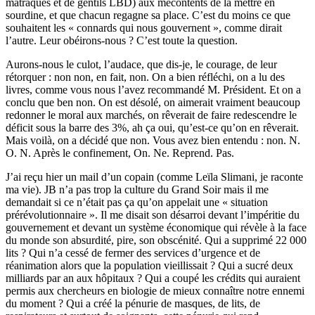
matraques et de gentils LBD) aux mécontents de la mettre en
sourdine, et que chacun regagne sa place. C’est du moins ce que
souhaitent les « connards qui nous gouvernent », comme dirait
l’autre. Leur obéirons-nous ? C’est toute la question.
Aurons-nous le culot, l’audace, que dis-je, le courage, de leur
rétorquer : non non, en fait, non. On a bien réfléchi, on a lu des
livres, comme vous nous l’avez recommandé M. Président. Et on a
conclu que ben non. On est désolé, on aimerait vraiment beaucoup
redonner le moral aux marchés, on rêverait de faire redescendre le
déficit sous la barre des 3%, ah ça oui, qu’est-ce qu’on en rêverait.
Mais voilà, on a décidé que non. Vous avez bien entendu : non. N.
O. N. Après le confinement, On. Ne. Reprend. Pas.
J’ai reçu hier un mail d’un copain (comme Leïla Slimani, je raconte
ma vie). JB n’a pas trop la culture du Grand Soir mais il me
demandait si ce n’était pas ça qu’on appelait une « situation
prérévolutionnaire ». Il me disait son désarroi devant l’impéritie du
gouvernement et devant un système économique qui révèle à la face
du monde son absurdité, pire, son obscénité. Qui a supprimé 22 000
lits ? Qui n’a cessé de fermer des services d’urgence et de
réanimation alors que la population vieillissait ? Qui a sucré deux
milliards par an aux hôpitaux ? Qui a coupé les crédits qui auraient
permis aux chercheurs en biologie de mieux connaître notre ennemi
du moment ? Qui a créé la pénurie de masques, de lits, de