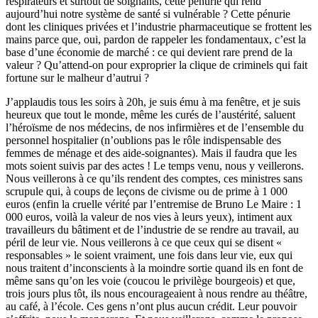
respirateurs et surtout de soignants, cette pénurie qui rend
aujourd’hui notre système de santé si vulnérable ? Cette pénurie
dont les cliniques privées et l’industrie pharmaceutique se frottent les
mains parce que, oui, pardon de rappeler les fondamentaux, c’est la
base d’une économie de marché : ce qui devient rare prend de la
valeur ? Qu’attend-on pour exproprier la clique de criminels qui fait
fortune sur le malheur d’autrui ?
J’applaudis tous les soirs à 20h, je suis ému à ma fenêtre, et je suis
heureux que tout le monde, même les curés de l’austérité, saluent
l’héroïsme de nos médecins, de nos infirmières et de l’ensemble du
personnel hospitalier (n’oublions pas le rôle indispensable des
femmes de ménage et des aide-soignantes). Mais il faudra que les
mots soient suivis par des actes ! Le temps venu, nous y veillerons.
Nous veillerons à ce qu’ils rendent des comptes, ces ministres sans
scrupule qui, à coups de leçons de civisme ou de prime à 1 000
euros (enfin la cruelle vérité par l’entremise de Bruno Le Maire : 1
000 euros, voilà la valeur de nos vies à leurs yeux), intiment aux
travailleurs du bâtiment et de l’industrie de se rendre au travail, au
péril de leur vie. Nous veillerons à ce que ceux qui se disent «
responsables » le soient vraiment, une fois dans leur vie, eux qui
nous traitent d’inconscients à la moindre sortie quand ils en font de
même sans qu’on les voie (coucou le privilège bourgeois) et que,
trois jours plus tôt, ils nous encourageaient à nous rendre au théâtre,
au café, à l’école. Ces gens n’ont plus aucun crédit. Leur pouvoir