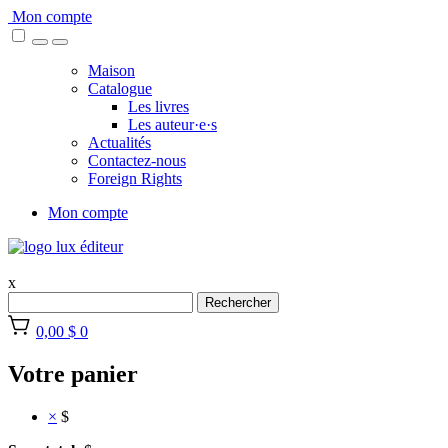
Skip
Mon compte
to
content
Maison
Catalogue
Les livres
Les auteur·e·s
Actualités
Contactez-nous
Foreign Rights
Mon compte
x
Rechercher
0,00 $
0
Votre panier
×
$