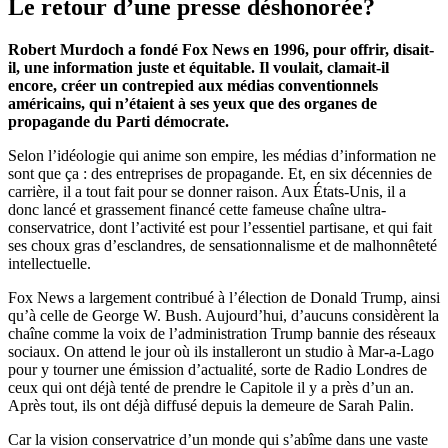
Le retour d’une presse déshonorée?
Robert Murdoch a fondé Fox News en 1996, pour offrir, disait-
il, une information juste et équitable. Il voulait, clamait-il
encore, créer un contrepied aux médias conventionnels
américains, qui n’étaient à ses yeux que des organes de
propagande du Parti démocrate.
Selon l’idéologie qui anime son empire, les médias d’information ne
sont que ça : des entreprises de propagande. Et, en six décennies de
carrière, il a tout fait pour se donner raison. Aux États-Unis, il a
donc lancé et grassement financé cette fameuse chaîne ultra-
conservatrice, dont l’activité est pour l’essentiel partisane, et qui fait
ses choux gras d’esclandres, de sensationnalisme et de malhonnêteté
intellectuelle.
Fox News a largement contribué à l’élection de Donald Trump, ainsi
qu’à celle de George W. Bush. Aujourd’hui, d’aucuns considèrent la
chaîne comme la voix de l’administration Trump bannie des réseaux
sociaux. On attend le jour où ils installeront un studio à Mar-a-Lago
pour y tourner une émission d’actualité, sorte de Radio Londres de
ceux qui ont déjà tenté de prendre le Capitole il y a près d’un an.
Après tout, ils ont déjà diffusé depuis la demeure de Sarah Palin.
Car la vision conservatrice d’un monde qui s’abîme dans une vaste