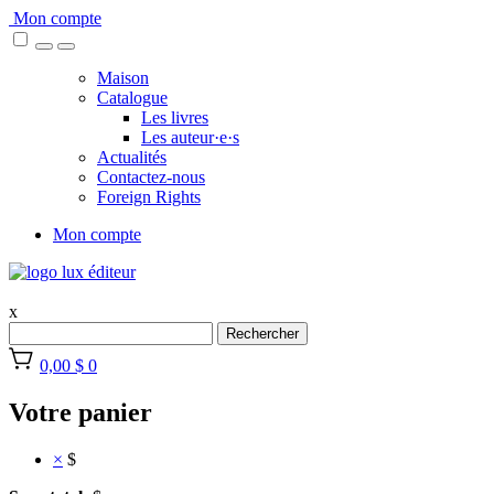
Skip
Mon compte
to
content
Maison
Catalogue
Les livres
Les auteur·e·s
Actualités
Contactez-nous
Foreign Rights
Mon compte
x
Rechercher
0,00 $
0
Votre panier
×
$