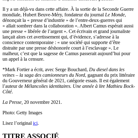
Il y a un déjà-vu dans cette affaire. À la sortie de la Seconde Guerre
mondiale, Hubert Beuve-Méry, fondateur du journal
Le Monde
,
dénonçait la « presse d’industrie » de l’entre-deux-guerres qui
« allait sombrer dans la collaboration ». Albert Camus espérait aussi
une presse « libérée de l’argent ». Cet écrivain et grand journaliste
lançait alors cet avertissement qui, d’évidence, s’adresse à la
conscience contemporaine : « une société qui supporte d’être
distraite par une presse déshonorée court à l’esclavage ». Le
malheur, c’est que la sagesse de Camus passerait aujourd’hui pour
un appel à la censure.
*Mark Fortier a écrit, avec Serge Bouchard,
Du diesel dans les
veines – la saga des camionneurs du Nord
, gagnant du prix littéraire
du Gouverneur général de 2021, catégorie essais. Il est également
l’auteur de
Mélancolies identitaires. Une année à lire Mathieu Bock-
Côté
.
La Presse,
20 novembre 2021.
Photo: Getty Images
Lisez l’original
ici
.
TITRE ASSOCIÉ