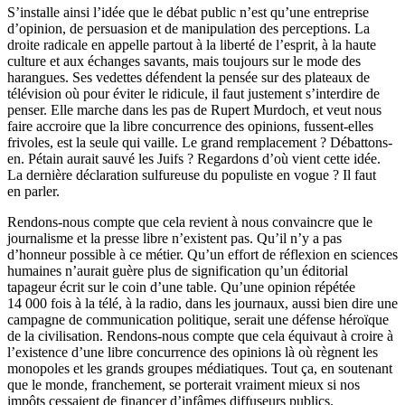
S’installe ainsi l’idée que le débat public n’est qu’une entreprise
d’opinion, de persuasion et de manipulation des perceptions. La
droite radicale en appelle partout à la liberté de l’esprit, à la haute
culture et aux échanges savants, mais toujours sur le mode des
harangues. Ses vedettes défendent la pensée sur des plateaux de
télévision où pour éviter le ridicule, il faut justement s’interdire de
penser. Elle marche dans les pas de Rupert Murdoch, et veut nous
faire accroire que la libre concurrence des opinions, fussent-elles
frivoles, est la seule qui vaille. Le grand remplacement ? Débattons-
en. Pétain aurait sauvé les Juifs ? Regardons d’où vient cette idée.
La dernière déclaration sulfureuse du populiste en vogue ? Il faut
en parler.
Rendons-nous compte que cela revient à nous convaincre que le
journalisme et la presse libre n’existent pas. Qu’il n’y a pas
d’honneur possible à ce métier. Qu’un effort de réflexion en sciences
humaines n’aurait guère plus de signification qu’un éditorial
tapageur écrit sur le coin d’une table. Qu’une opinion répétée
14 000 fois à la télé, à la radio, dans les journaux, aussi bien dire une
campagne de communication politique, serait une défense héroïque
de la civilisation. Rendons-nous compte que cela équivaut à croire à
l’existence d’une libre concurrence des opinions là où règnent les
monopoles et les grands groupes médiatiques. Tout ça, en soutenant
que le monde, franchement, se porterait vraiment mieux si nos
impôts cessaient de financer d’infâmes diffuseurs publics.