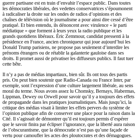
guerre partisane est en train d’envahir l’espace public. Dans toutes
les démocraties libérales, des vedettes conservatrices s’époumonent
à radicaliser la droite sur les ondes de radios d’opinions et des
chaînes de télévision où le journalisme a pour ainsi dire cessé d’être
pratiqué. Et bien entendu, ils dénoncent avec virulence « le parti
médiatique » que forment à leurs yeux la radio publique et les
grands quotidiens libéraux. Éric Zemmour, candidat pressenti à la
présidence en France, ancien chroniqueur qui joue aujourd’hui les
Donald Trump parisiens, ne propose pas seulement d’interdire les
prénoms étrangers ou de rétablir la galanterie gauloise dans ses
droits. Il promet aussi de privatiser les diffuseurs publics. Il faut tuer
cette bête.
Il n’y a pas de médias impartiaux, bien sûr. Ils ont tous des partis
pris. On peut bien soutenir que Radio-Canada ou France Inter, par
exemple, sont l’expression d’une culture largement libérale, au sens
moral du terme. Nous avons assez lu Chomsky, Bernays, Habermas,
Lippman, Dewey ou Orwell pour savoir qu’il y a toujours des effets
de propagande dans les pratiques journalistiques. Mais jusqu’ici, la
critique des médias visait à limiter les effets pervers du système de
l’opinion publique afin de conserver une place pour la raison dans la
Cité. Il s’agissait de démontrer qu’il est toujours permis d’espérer
que le savoir finira par éclipser l’ignorance, que la liberté aura raison
de l’obscurantisme, que la démocratie n’est pas qu’une façade de
vertu pour camoufler les actes des ploutocrates et des démagogues.