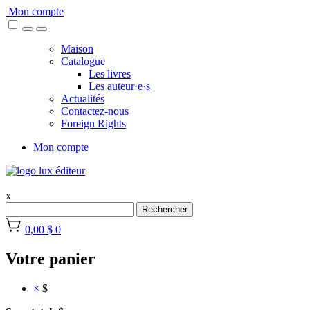
Skip
Mon compte
to
content
Maison
Catalogue
Les livres
Les auteur·e·s
Actualités
Contactez-nous
Foreign Rights
Mon compte
x
Rechercher
0,00 $
0
Votre panier
×
$