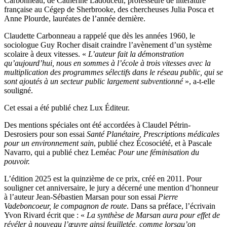
Carbonneau, de Catherine Ladouceur, professeure de littérature
française au Cégep de Sherbrooke, des chercheuses Julia Posca et
Anne Plourde, lauréates de l’année dernière.
Claudette Carbonneau a rappelé que dès les années 1960, le
sociologue Guy Rocher disait craindre l’avènement d’un système
scolaire à deux vitesses. «
L’auteur fait la démonstration
qu’aujourd’hui, nous en sommes à l’école à trois vitesses avec la
multiplication des programmes sélectifs dans le réseau public, qui se
sont ajoutés à un secteur public largement subventionné
», a-t-elle
souligné.
Cet essai a été publié chez Lux Éditeur.
Des mentions spéciales ont été accordées à Claudel Pétrin-
Desrosiers pour son essai
Santé Planétaire, Prescriptions médicales
pour un environnement sain
, publié chez Écosociété, et à Pascale
Navarro, qui a publié chez Leméac
Pour une féminisation du
pouvoir.
L’édition 2025 est la quinzième de ce prix, créé en 2011. Pour
souligner cet anniversaire, le jury a décerné une mention d’honneur
à l’auteur Jean-Sébastien Marsan pour son essai
Pierre
Vadeboncoeur, le compagnon de route
. Dans sa préface, l’écrivain
Yvon Rivard écrit que : «
La synthèse de Marsan aura pour effet de
révéler à nouveau l’œuvre ainsi feuilletée, comme lorsqu’on