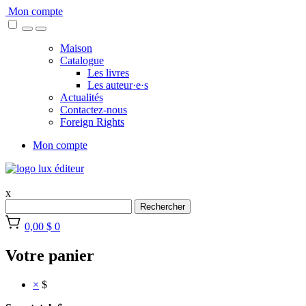
Skip
Mon compte
to
content
Maison
Catalogue
Les livres
Les auteur·e·s
Actualités
Contactez-nous
Foreign Rights
Mon compte
x
Rechercher
0,00 $
0
Votre panier
×
$