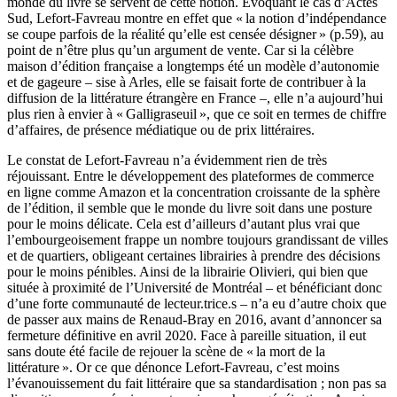
monde du livre se servent de cette notion. Évoquant le cas d’Actes
Sud, Lefort-Favreau montre en effet que « la notion d’indépendance
se coupe parfois de la réalité qu’elle est censée désigner » (p.59), au
point de n’être plus qu’un argument de vente. Car si la célèbre
maison d’édition française a longtemps été un modèle d’autonomie
et de gageure – sise à Arles, elle se faisait forte de contribuer à la
diffusion de la littérature étrangère en France –, elle n’a aujourd’hui
plus rien à envier à « Galligraseuil », que ce soit en termes de chiffre
d’affaires, de présence médiatique ou de prix littéraires.
Le constat de Lefort-Favreau n’a évidemment rien de très
réjouissant. Entre le développement des plateformes de commerce
en ligne comme Amazon et la concentration croissante de la sphère
de l’édition, il semble que le monde du livre soit dans une posture
pour le moins délicate. Cela est d’ailleurs d’autant plus vrai que
l’embourgeoisement frappe un nombre toujours grandissant de villes
et de quartiers, obligeant certaines librairies à prendre des décisions
pour le moins pénibles. Ainsi de la librairie Olivieri, qui bien que
située à proximité de l’Université de Montréal – et bénéficiant donc
d’une forte communauté de lecteur.trice.s – n’a eu d’autre choix que
de passer aux mains de Renaud-Bray en 2016, avant d’annoncer sa
fermeture définitive en avril 2020. Face à pareille situation, il eut
sans doute été facile de rejouer la scène de « la mort de la
littérature ». Or ce que dénonce Lefort-Favreau, c’est moins
l’évanouissement du fait littéraire que sa standardisation ; non pas sa