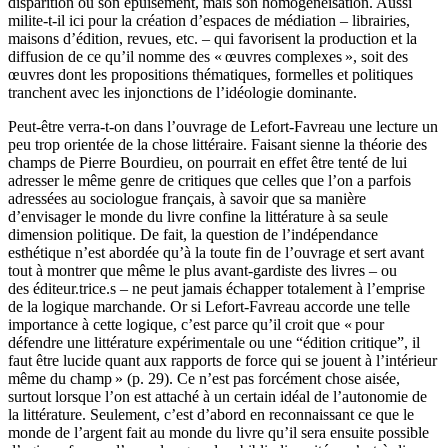
disparition ou son épuisement, mais son homogénéisation. Aussi
milite-t-il ici pour la création d’espaces de médiation – librairies,
maisons d’édition, revues, etc. – qui favorisent la production et la
diffusion de ce qu’il nomme des « œuvres complexes », soit des
œuvres dont les propositions thématiques, formelles et politiques
tranchent avec les injonctions de l’idéologie dominante.
Peut-être verra-t-on dans l’ouvrage de Lefort-Favreau une lecture un
peu trop orientée de la chose littéraire. Faisant sienne la théorie des
champs de Pierre Bourdieu, on pourrait en effet être tenté de lui
adresser le même genre de critiques que celles que l’on a parfois
adressées au sociologue français, à savoir que sa manière
d’envisager le monde du livre confine la littérature à sa seule
dimension politique. De fait, la question de l’indépendance
esthétique n’est abordée qu’à la toute fin de l’ouvrage et sert avant
tout à montrer que même le plus avant-gardiste des livres – ou
des éditeur.trice.s – ne peut jamais échapper totalement à l’emprise
de la logique marchande. Or si Lefort-Favreau accorde une telle
importance à cette logique, c’est parce qu’il croit que « pour
défendre une littérature expérimentale ou une “édition critique”, il
faut être lucide quant aux rapports de force qui se jouent à l’intérieur
même du champ » (p. 29). Ce n’est pas forcément chose aisée,
surtout lorsque l’on est attaché à un certain idéal de l’autonomie de
la littérature. Seulement, c’est d’abord en reconnaissant ce que le
monde de l’argent fait au monde du livre qu’il sera ensuite possible