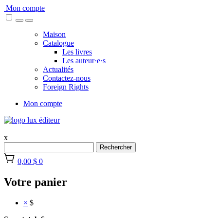
Skip
Mon compte
to
content
Maison
Catalogue
Les livres
Les auteur·e·s
Actualités
Contactez-nous
Foreign Rights
Mon compte
x
Rechercher
0,00 $
0
Votre panier
×
$