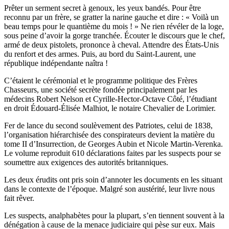
Prêter un serment secret à genoux, les yeux bandés. Pour être
reconnu par un frère, se gratter la narine gauche et dire : « Voilà un
beau temps pour le quantième du mois ! » Ne rien révéler de la loge,
sous peine d’avoir la gorge tranchée. Écouter le discours que le chef,
armé de deux pistolets, prononce à cheval. Attendre des États-Unis
du renfort et des armes. Puis, au bord du Saint-Laurent, une
république indépendante naîtra !
C’étaient le cérémonial et le programme politique des Frères
Chasseurs, une société secrète fondée principalement par les
médecins Robert Nelson et Cyrille-Hector-Octave Côté, l’étudiant
en droit Édouard-Élisée Malhiot, le notaire Chevalier de Lorimier.
Fer de lance du second soulèvement des Patriotes, celui de 1838,
l’organisation hiérarchisée des conspirateurs devient la matière du
tome II d’Insurrection, de Georges Aubin et Nicole Martin-Verenka.
Le volume reproduit 610 déclarations faites par les suspects pour se
soumettre aux exigences des autorités britanniques.
Les deux érudits ont pris soin d’annoter les documents en les situant
dans le contexte de l’époque. Malgré son austérité, leur livre nous
fait rêver.
Les suspects, analphabètes pour la plupart, s’en tiennent souvent à la
dénégation à cause de la menace judiciaire qui pèse sur eux. Mais