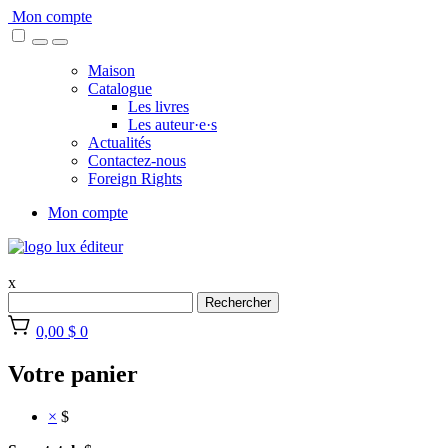
Skip
Mon compte
to
content
Maison
Catalogue
Les livres
Les auteur·e·s
Actualités
Contactez-nous
Foreign Rights
Mon compte
x
Rechercher
0,00 $
0
Votre panier
×
$