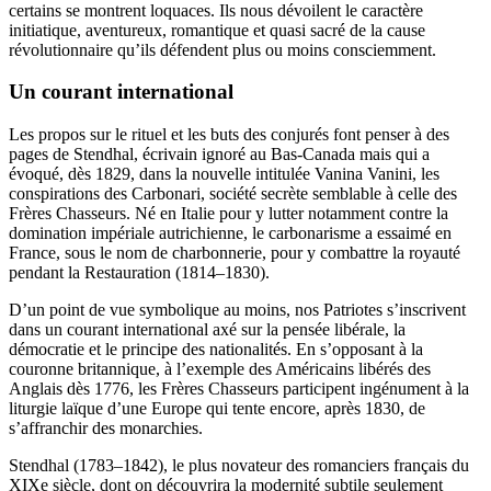
certains se montrent loquaces. Ils nous dévoilent le caractère
initiatique, aventureux, romantique et quasi sacré de la cause
révolutionnaire qu’ils défendent plus ou moins consciemment.
Un courant international
Les propos sur le rituel et les buts des conjurés font penser à des
pages de Stendhal, écrivain ignoré au Bas-Canada mais qui a
évoqué, dès 1829, dans la nouvelle intitulée Vanina Vanini, les
conspirations des Carbonari, société secrète semblable à celle des
Frères Chasseurs. Né en Italie pour y lutter notamment contre la
domination impériale autrichienne, le carbonarisme a essaimé en
France, sous le nom de charbonnerie, pour y combattre la royauté
pendant la Restauration (1814–1830).
D’un point de vue symbolique au moins, nos Patriotes s’inscrivent
dans un courant international axé sur la pensée libérale, la
démocratie et le principe des nationalités. En s’opposant à la
couronne britannique, à l’exemple des Américains libérés des
Anglais dès 1776, les Frères Chasseurs participent ingénument à la
liturgie laïque d’une Europe qui tente encore, après 1830, de
s’affranchir des monarchies.
Stendhal (1783–1842), le plus novateur des romanciers français du
XIXe siècle, dont on découvrira la modernité subtile seulement