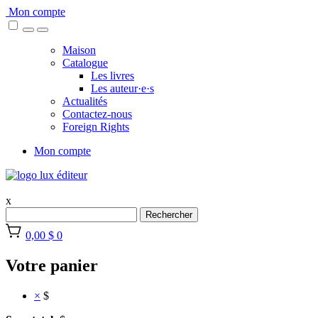
Skip
Mon compte
to
content
Maison
Catalogue
Les livres
Les auteur·e·s
Actualités
Contactez-nous
Foreign Rights
Mon compte
x
Rechercher
0,00 $
0
Votre panier
×
$