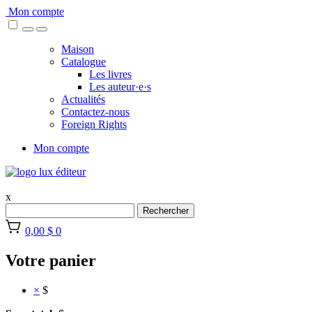
Skip
Mon compte
to
content
Maison
Catalogue
Les livres
Les auteur·e·s
Actualités
Contactez-nous
Foreign Rights
Mon compte
x
Rechercher
0,00 $
0
Votre panier
×
$