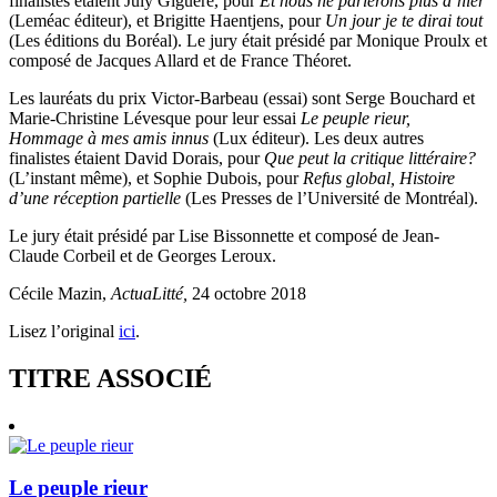
finalistes étaient July Giguère, pour
Et nous ne parlerons plus d’hier
(Leméac éditeur), et Brigitte Haentjens, pour
Un jour je te dirai tout
(Les éditions du Boréal). Le jury était présidé par Monique Proulx et
composé de Jacques Allard et de France Théoret.
Les lauréats du prix Victor-Barbeau (essai) sont Serge Bouchard et
Marie-Christine Lévesque pour leur essai
Le peuple rieur,
Hommage à mes amis innus
(Lux éditeur). Les deux autres
finalistes étaient David Dorais, pour
Que peut la critique littéraire?
(L’instant même), et Sophie Dubois, pour
Refus global, Histoire
d’une réception partielle
(Les Presses de l’Université de Montréal).
Le jury était présidé par Lise Bissonnette et composé de Jean-
Claude Corbeil et de Georges Leroux.
Cécile Mazin,
ActuaLitté,
24 octobre 2018
Lisez l’original
ici
.
TITRE ASSOCIÉ
Le peuple rieur