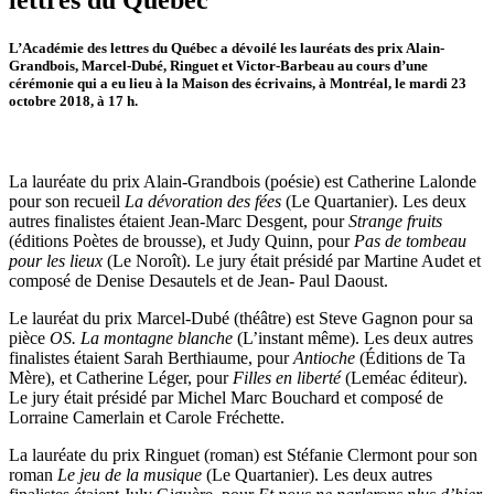
L’Académie des lettres du Québec a dévoilé les lauréats des prix Alain-
Grandbois, Marcel-Dubé, Ringuet et Victor-Barbeau au cours d’une
cérémonie qui a eu lieu à la Maison des écrivains, à Montréal, le mardi 23
octobre 2018, à 17 h.
La lauréate du prix Alain-Grandbois (poésie) est Catherine Lalonde
pour son recueil
La dévoration des fées
(Le Quartanier). Les deux
autres finalistes étaient Jean-Marc Desgent, pour
Strange fruits
(éditions Poètes de brousse), et Judy Quinn, pour
Pas de tombeau
pour les lieux
(Le Noroît). Le jury était présidé par Martine Audet et
composé de Denise Desautels et de Jean- Paul Daoust.
Le lauréat du prix Marcel-Dubé (théâtre) est Steve Gagnon pour sa
pièce
OS. La montagne blanche
(L’instant même). Les deux autres
finalistes étaient Sarah Berthiaume, pour
Antioche
(Éditions de Ta
Mère), et Catherine Léger, pour
Filles en liberté
(Leméac éditeur).
Le jury était présidé par Michel Marc Bouchard et composé de
Lorraine Camerlain et Carole Fréchette.
La lauréate du prix Ringuet (roman) est Stéfanie Clermont pour son
roman
Le jeu de la musique
(Le Quartanier). Les deux autres