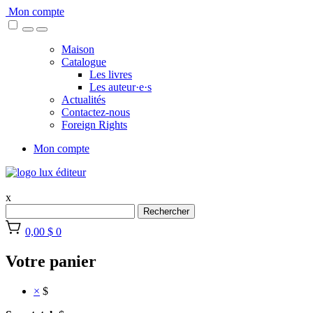
Skip
Mon compte
to
content
Maison
Catalogue
Les livres
Les auteur·e·s
Actualités
Contactez-nous
Foreign Rights
Mon compte
x
Rechercher
0,00 $
0
Votre panier
×
$