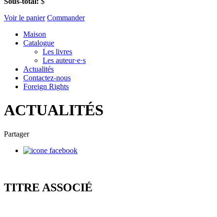
Sous-total:
$
Voir le panier
Commander
Maison
Catalogue
Les livres
Les auteur·e·s
Actualités
Contactez-nous
Foreign Rights
ACTUALITÉS
Partager
TITRE ASSOCIÉ