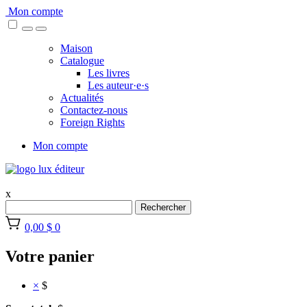
Skip
Mon compte
to
content
Maison
Catalogue
Les livres
Les auteur·e·s
Actualités
Contactez-nous
Foreign Rights
Mon compte
x
Rechercher
0,00 $
0
Votre panier
×
$