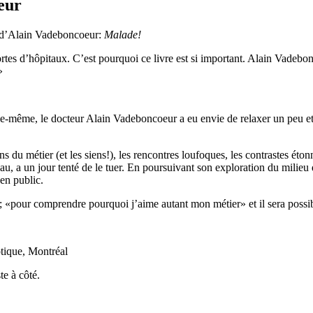
eur
e d’Alain Vadeboncoeur:
Malade!
portes d’hôpitaux. C’est pourquoi ce livre est si important. Alain Vadeb
»
elle-même, le docteur Alain Vadeboncoeur a eu envie de relaxer un peu e
gens du métier (et les siens!), les rencontres loufoques, les contrastes é
au, a un jour tenté de le tuer. En poursuivant son exploration du milie
 en public.
 «pour comprendre pourquoi j’aime autant mon métier» et il sera possib
tique, Montréal
te à côté.