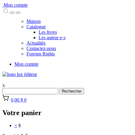
Skip
Mon compte
to
content
Maison
Catalogue
Les livres
Les auteur·e·s
Actualités
Contactez-nous
Foreign Rights
Mon compte
x
Rechercher
0,00 $
0
Votre panier
×
$