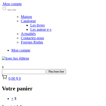
Skip
Mon compte
to
content
Maison
Catalogue
Les livres
Les auteur·e·s
Actualités
Contactez-nous
Foreign Rights
Mon compte
x
Rechercher
0,00 $
0
Votre panier
×
$