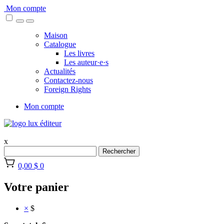
Skip
Mon compte
to
content
Maison
Catalogue
Les livres
Les auteur·e·s
Actualités
Contactez-nous
Foreign Rights
Mon compte
x
Rechercher
0,00 $
0
Votre panier
×
$