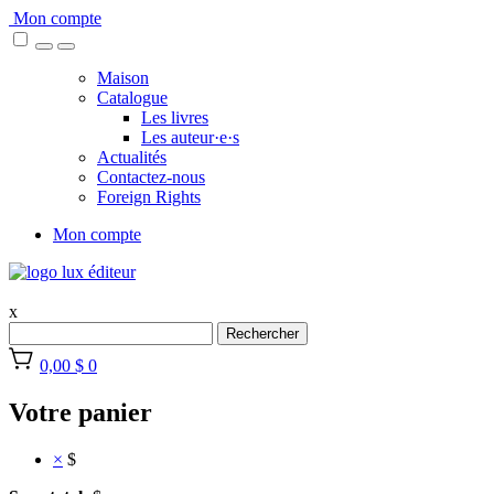
Skip
Mon compte
to
content
Maison
Catalogue
Les livres
Les auteur·e·s
Actualités
Contactez-nous
Foreign Rights
Mon compte
x
Rechercher
0,00 $
0
Votre panier
×
$