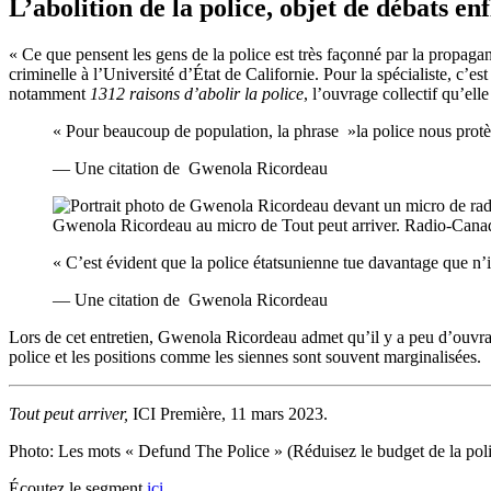
L’abolition de la police, objet de débats e
« Ce que pensent les gens de la police est très façonné par la propagan
criminelle à l’Université d’État de Californie. Pour la spécialiste, c’es
notamment
1312 raisons d’abolir la police
, l’ouvrage collectif qu’elle
«
Pour beaucoup de population, la phrase »la police nous protè
—
Une citation de
Gwenola Ricordeau
Gwenola Ricordeau au micro de Tout peut arriver. Radio-Cana
«
C’est évident que la police étatsunienne tue davantage que n’
—
Une citation de
Gwenola Ricordeau
Lors de cet entretien, Gwenola Ricordeau admet qu’il y a peu d’ouvrages
police et les positions comme les siennes sont souvent marginalisées.
Tout peut arriver,
ICI Première, 11 mars 2023.
Photo:
Les mots « Defund The Police » (Réduisez le budget de la poli
Écoutez le segment
ici
.