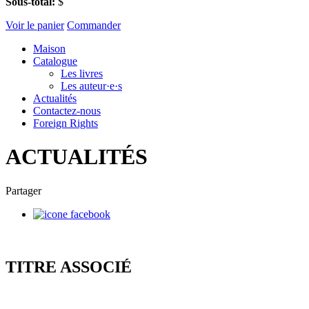
Sous-total:
$
Voir le panier
Commander
Maison
Catalogue
Les livres
Les auteur·e·s
Actualités
Contactez-nous
Foreign Rights
ACTUALITÉS
Partager
TITRE ASSOCIÉ