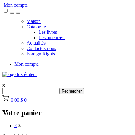
Skip
Mon compte
to
content
Maison
Catalogue
Les livres
Les auteur·e·s
Actualités
Contactez-nous
Foreign Rights
Mon compte
x
Rechercher
0,00 $
0
Votre panier
×
$